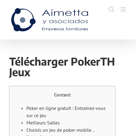
Skip
to
content
Télécharger PokerTH
Jeux
Content
Poker en ligne gratuit : Entraînez-vous
sur ce jeu
Meilleurs Salles
Choisis un jeu de poker-mobile ..