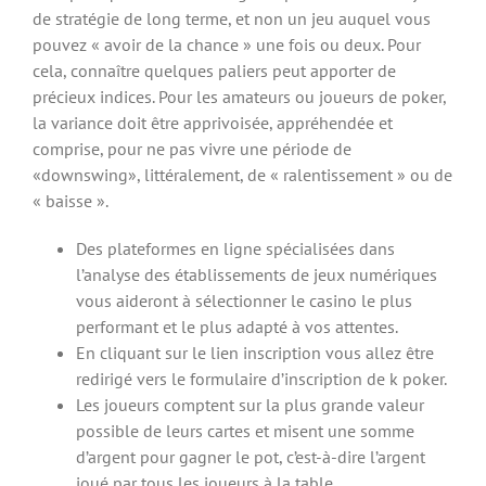
de stratégie de long terme, et non un jeu auquel vous
pouvez « avoir de la chance » une fois ou deux. Pour
cela, connaître quelques paliers peut apporter de
précieux indices. Pour les amateurs ou joueurs de poker,
la variance doit être apprivoisée, appréhendée et
comprise, pour ne pas vivre une période de
«downswing», littéralement, de « ralentissement » ou de
« baisse ».
Des plateformes en ligne spécialisées dans
l’analyse des établissements de jeux numériques
vous aideront à sélectionner le casino le plus
performant et le plus adapté à vos attentes.
En cliquant sur le lien inscription vous allez être
redirigé vers le formulaire d’inscription de k poker.
Les joueurs comptent sur la plus grande valeur
possible de leurs cartes et misent une somme
d’argent pour gagner le pot, c’est-à-dire l’argent
joué par tous les joueurs à la table.