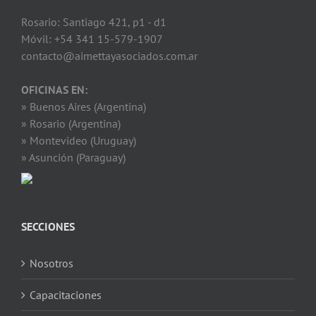
Rosario: Santiago 421, p1 - d1
Móvil: +54 341 15-579-1907
contacto@aimettayasociados.com.ar
OFICINAS EN:
» Buenos Aires (Argentina)
» Rosario (Argentina)
» Montevideo (Uruguay)
» Asunción (Paraguay)
SECCIONES
Nosotros
Capacitaciones