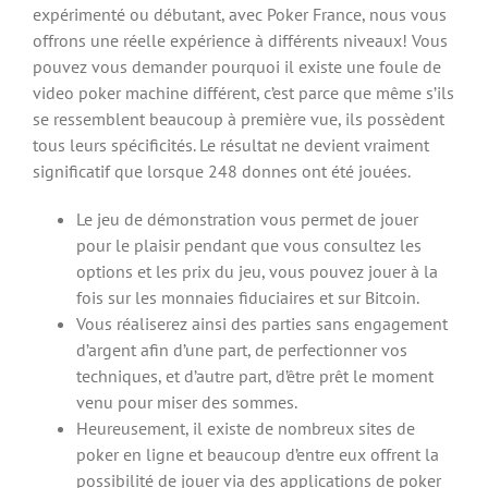
expérimenté ou débutant, avec Poker France, nous vous
offrons une réelle expérience à différents niveaux! Vous
pouvez vous demander pourquoi il existe une foule de
video poker machine différent, c’est parce que même s’ils
se ressemblent beaucoup à première vue, ils possèdent
tous leurs spécificités. Le résultat ne devient vraiment
significatif que lorsque 248 donnes ont été jouées.
Le jeu de démonstration vous permet de jouer
pour le plaisir pendant que vous consultez les
options et les prix du jeu, vous pouvez jouer à la
fois sur les monnaies fiduciaires et sur Bitcoin.
Vous réaliserez ainsi des parties sans engagement
d’argent afin d’une part, de perfectionner vos
techniques, et d’autre part, d’être prêt le moment
venu pour miser des sommes.
Heureusement, il existe de nombreux sites de
poker en ligne et beaucoup d’entre eux offrent la
possibilité de jouer via des applications de poker