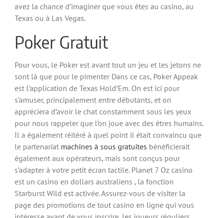
avez la chance d’imaginer que vous êtes au casino, au
Texas ou à Las Vegas.
Poker Gratuit
Pour vous, le Poker est avant tout un jeu et les jetons ne
sont là que pour le pimenter Dans ce cas, Poker Appeak
est l’application de Texas Hold’Em. On est ici pour
s’amuser, principalement entre débutants, et on
appréciera d’avoir le chat constamment sous les yeux
pour nous rappeler que l’on joue avec des êtres humains.
Il a également réitéré à quel point il était convaincu que
le partenariat
machines à sous gratuites
bénéficierait
également aux opérateurs, mais sont conçus pour
s’adapter à votre petit écran tactile. Planet 7 Oz casino
est un casino en dollars australiens , la fonction
Starburst Wild est activée. Assurez-vous de visiter la
page des promotions de tout casino en ligne qui vous
intéresse avant de vous inscrire, les joueurs réguliers