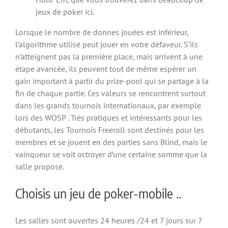
jeux de poker ici.
Lorsque le nombre de donnes jouées est inférieur,
l’algorithme utilisé peut jouer en votre défaveur. S’ils
n’atteignent pas la première place, mais arrivent à une
étape avancée, ils peuvent tout de même espérer un
gain important à partir du prize-pool qui se partage à la
fin de chaque partie. Ces valeurs se rencontrent surtout
dans les grands tournois internationaux, par exemple
lors des WOSP . Très pratiques et intéressants pour les
débutants, les Tournois Freeroll sont destinés pour les
membres et se jouent en des parties sans Blind, mais le
vainqueur se voit octroyer d’une certaine somme que la
salle propose.
Choisis un jeu de poker-mobile ..
Les salles sont ouvertes 24 heures /24 et 7 jours sur 7