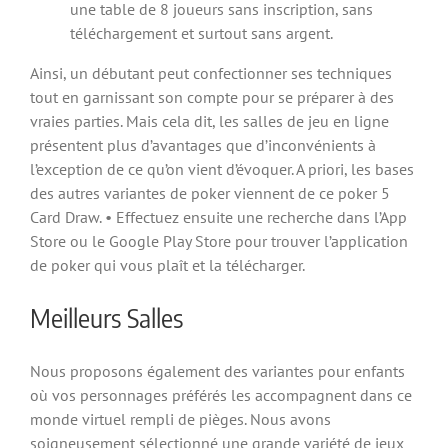
une table de 8 joueurs sans inscription, sans
téléchargement et surtout sans argent.
Ainsi, un débutant peut confectionner ses techniques
tout en garnissant son compte pour se préparer à des
vraies parties. Mais cela dit, les salles de jeu en ligne
présentent plus d’avantages que d’inconvénients à
l’exception de ce qu’on vient d’évoquer. A priori, les bases
des autres variantes de poker viennent de ce poker 5
Card Draw. • Effectuez ensuite une recherche dans l’App
Store ou le Google Play Store pour trouver l’application
de poker qui vous plaît et la télécharger.
Meilleurs Salles
Nous proposons également des variantes pour enfants
où vos personnages préférés les accompagnent dans ce
monde virtuel rempli de pièges. Nous avons
soigneusement sélectionné une grande variété de jeux