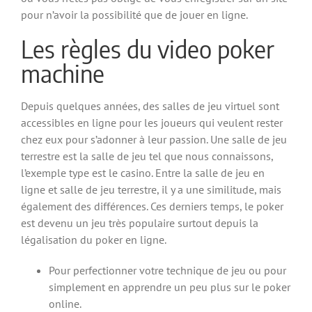
pour n’avoir la possibilité que de jouer en ligne.
Les règles du video poker
machine
Depuis quelques années, des salles de jeu virtuel sont
accessibles en ligne pour les joueurs qui veulent rester
chez eux pour s’adonner à leur passion. Une salle de jeu
terrestre est la salle de jeu tel que nous connaissons,
l’exemple type est le casino. Entre la salle de jeu en
ligne et salle de jeu terrestre, il y a une similitude, mais
également des différences. Ces derniers temps, le poker
est devenu un jeu très populaire surtout depuis la
légalisation du poker en ligne.
Pour perfectionner votre technique de jeu ou pour
simplement en apprendre un peu plus sur le poker
online.