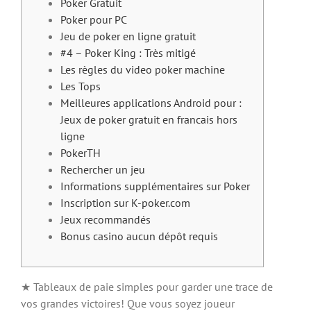
Poker Gratuit
Poker pour PC
Jeu de poker en ligne gratuit
#4 – Poker King : Très mitigé
Les règles du video poker machine
Les Tops
Meilleures applications Android pour :
Jeux de poker gratuit en francais hors
ligne
PokerTH
Rechercher un jeu
Informations supplémentaires sur Poker
Inscription sur K-poker.com
Jeux recommandés
Bonus casino aucun dépôt requis
★ Tableaux de paie simples pour garder une trace de
vos grandes victoires! Que vous soyez joueur