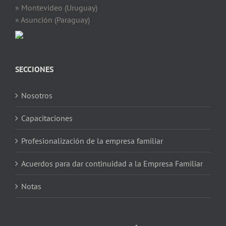
» Montevideo (Uruguay)
» Asunción (Paraguay)
SECCIONES
Nosotros
Capacitaciones
Profesionalización de la empresa familiar
Acuerdos para dar continuidad a la Empresa Familiar
Notas