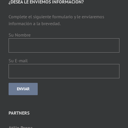
¿DESEA LE ENVIEMOS INFORMACIÓN?
Complete el siguiente formulario y le enviaremos
información a la brevedad.
Su Nombre
Su E-mail
PARTNERS
Atilio Penna