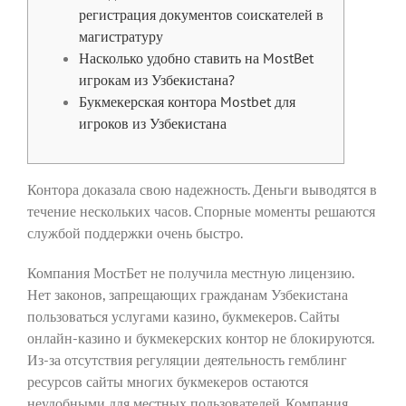
регистрация документов соискателей в
магистратуру
Насколько удобно ставить на MostBet
игрокам из Узбекистана?
Букмекерская контора Mostbet для
игроков из Узбекистана
Контора доказала свою надежность. Деньги выводятся в
течение нескольких часов. Спорные моменты решаются
службой поддержки очень быстро.
Компания МостБет не получила местную лицензию.
Нет законов, запрещающих гражданам Узбекистана
пользоваться услугами казино, букмекеров. Сайты
онлайн-казино и букмекерских контор не блокируются.
Из-за отсутствия регуляции деятельность гемблинг
ресурсов сайты многих букмекеров остаются
неудобными для местных пользователей. Компания