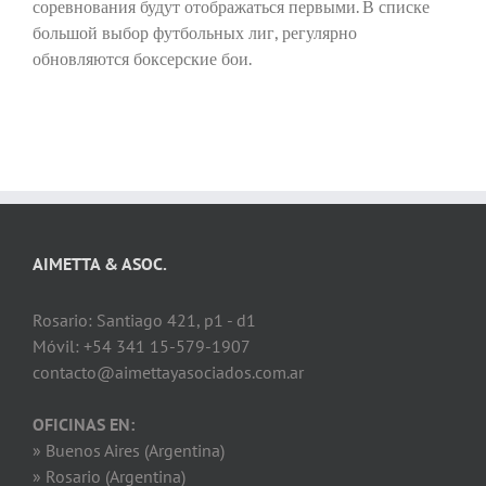
соревнования будут отображаться первыми. В списке
большой выбор футбольных лиг, регулярно
обновляются боксерские бои.
AIMETTA & ASOC.
Rosario: Santiago 421, p1 - d1
Móvil: +54 341 15-579-1907
contacto@aimettayasociados.com.ar
OFICINAS EN:
» Buenos Aires (Argentina)
» Rosario (Argentina)