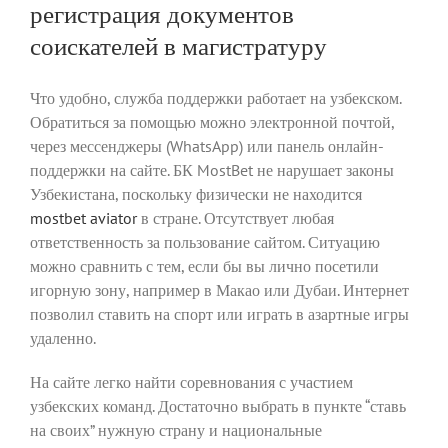
регистрация документов
соискателей в магистратуру
Что удобно, служба поддержки работает на узбекском.
Обратиться за помощью можно электронной почтой,
через мессенджеры (WhatsApp) или панель онлайн-
поддержки на сайте. БК MostBet не нарушает законы
Узбекистана, поскольку физически не находится
mostbet aviator
в стране. Отсутствует любая
ответственность за пользование сайтом. Ситуацию
можно сравнить с тем, если бы вы лично посетили
игорную зону, например в Макао или Дубаи. Интернет
позволил ставить на спорт или играть в азартные игры
удаленно.
На сайте легко найти соревнования с участием
узбекских команд. Достаточно выбрать в пункте “ставь
на своих” нужную страну и национальные