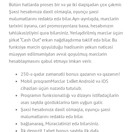
Bütün hallarda proses bir və ya iki dəqiqədən çox çəkmir.
Şəxsi hesabınıza daxil olmaqla, oyunçu şəxsi
məlumatlarını redaktə edə bilər. Ayrı-ayrılıqda, mərclərin
tarixini öyrənə, cari promosyonlara baxa, hesabınızın
təhlükəsizliyini qura bilərsiniz. Yerləşdirilmiş mərclər üçün
şirkət “Cash Out” erkən nağdlaşdırma təklif edə bilər. Bu
funksiya mərcin qoyulduğu hadisənin yekun nəticəsi
müəyyən edilməmişdən əvvəl qoyulmuş mərclərin
hesablaşmasını qəbul etməyə imkan verir.
250-ə qədər zəmanətli bonus qazanın və qazanın!
Mobil proqramMərclər 1xBet Android və iOS
cihazları üçün nəzərdə tutulub.
Proqramın funksionallığı və dizaynı istifadəçilərin
əsas saytda gördüklərinə tam uyğun gəlir.
Şəxsi hesabınıza daxil olmaqla, oyunçu şəxsi
məlumatlarını redaktə edə bilər.
bağlanaraq, Müraciətinizi edə bilərsiniz.
İlk depozit 1xbet bonus saytda ilk dəfə