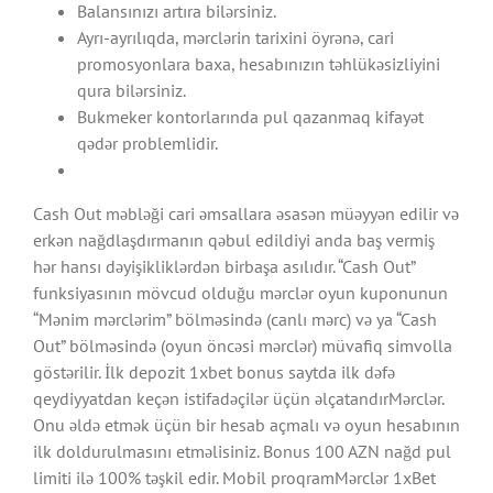
Balansınızı artıra bilərsiniz.
Ayrı-ayrılıqda, mərclərin tarixini öyrənə, cari
promosyonlara baxa, hesabınızın təhlükəsizliyini
qura bilərsiniz.
Bukmeker kontorlarında pul qazanmaq kifayət
qədər problemlidir.
Cash Out məbləği cari əmsallara əsasən müəyyən edilir və
erkən nağdlaşdırmanın qəbul edildiyi anda baş vermiş
hər hansı dəyişikliklərdən birbaşa asılıdır. “Cash Out”
funksiyasının mövcud olduğu mərclər oyun kuponunun
“Mənim mərclərim” bölməsində (canlı mərc) və ya “Cash
Out” bölməsində (oyun öncəsi mərclər) müvafiq simvolla
göstərilir. İlk depozit 1xbet bonus saytda ilk dəfə
qeydiyyatdan keçən istifadəçilər üçün əlçatandırMərclər.
Onu əldə etmək üçün bir hesab açmalı və oyun hesabının
ilk doldurulmasını etməlisiniz. Bonus 100 AZN nağd pul
limiti ilə 100% təşkil edir. Mobil proqramMərclər 1xBet