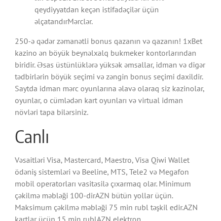
qeydiyyatdan keçən istifadəçilər üçün
əlçatandırMərclər.
250-ə qədər zəmanətli bonus qazanın və qazanın! 1xBet
kazino ən böyük beynəlxalq bukmeker kontorlarından
biridir. Əsas üstünlüklərə yüksək əmsallar, idman və digər
tədbirlərin böyük seçimi və zəngin bonus seçimi daxildir.
Saytda idman mərc oyunlarına əlavə olaraq siz kazinolar,
oyunlar, o cümlədən kart oyunları və virtual idman
növləri tapa bilərsiniz.
Canlı
Vəsaitləri Visa, Mastercard, Maestro, Visa Qiwi Wallet
ödəniş sistemləri və Beeline, MTS, Tele2 və Megafon
mobil operatorları vasitəsilə çıxarmaq olar. Minimum
çəkilmə məbləği 100-dirAZN bütün yollar üçün.
Maksimum çəkilmə məbləği 75 min rubl təşkil edir.AZN
kartlar üçün 15 min rublAZN elektron