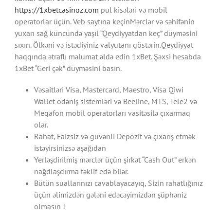
https://1xbetcasinoz.com
pul kisələri və mobil
operatorlar üçün. Veb saytına keçinMərclər və səhifənin
yuxarı sağ küncündə yaşıl “Qeydiyyatdan keç” düyməsini
sıxın. Ölkəni və istədiyiniz valyutanı göstərin.Qeydiyyat
haqqında ətraflı məlumat əldə edin 1xBet. Şəxsi hesabda
1xBet “Geri çək” düyməsini basın.
Vəsaitləri Visa, Mastercard, Maestro, Visa Qiwi
Wallet ödəniş sistemləri və Beeline, MTS, Tele2 və
Megafon mobil operatorları vasitəsilə çıxarmaq
olar.
Rahat, Faizsiz və güvənli Depozit və çıxarış etmək
istəyirsinizsə aşağıdan
Yerləşdirilmiş mərclər üçün şirkət “Cash Out” erkən
nağdlaşdırma təklif edə bilər.
Bütün suallarınızı cavablayacayıq, Sizin rahatlığınız
üçün əlimizdən gələni edəcəyimizdən şüphəniz
olmasın !