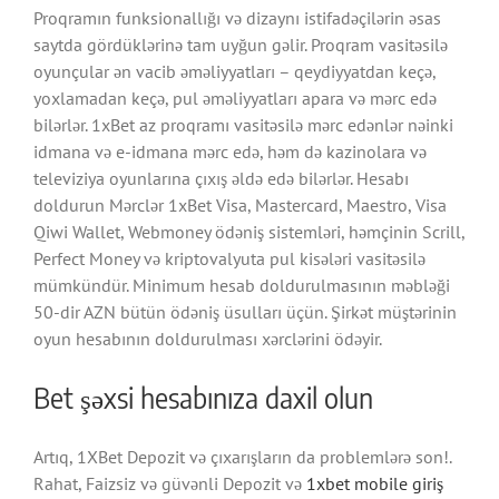
Proqramın funksionallığı və dizaynı istifadəçilərin əsas
saytda gördüklərinə tam uyğun gəlir. Proqram vasitəsilə
oyunçular ən vacib əməliyyatları – qeydiyyatdan keçə,
yoxlamadan keçə, pul əməliyyatları apara və mərc edə
bilərlər. 1xBet az proqramı vasitəsilə mərc edənlər nəinki
idmana və e-idmana mərc edə, həm də kazinolara və
televiziya oyunlarına çıxış əldə edə bilərlər. Hesabı
doldurun Mərclər 1xBet Visa, Mastercard, Maestro, Visa
Qiwi Wallet, Webmoney ödəniş sistemləri, həmçinin Scrill,
Perfect Money və kriptovalyuta pul kisələri vasitəsilə
mümkündür. Minimum hesab doldurulmasının məbləği
50-dir AZN bütün ödəniş üsulları üçün. Şirkət müştərinin
oyun hesabının doldurulması xərclərini ödəyir.
Bet şəxsi hesabınıza daxil olun
Artıq, 1XBet Depozit və çıxarışların da problemlərə son!.
Rahat, Faizsiz və güvənli Depozit və
1xbet mobile giriş