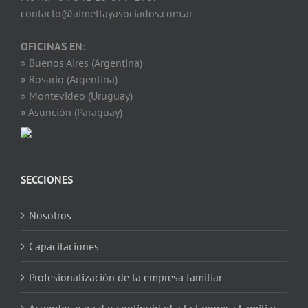
contacto@aimettayasociados.com.ar
OFICINAS EN:
» Buenos Aires (Argentina)
» Rosario (Argentina)
» Montevideo (Uruguay)
» Asunción (Paraguay)
SECCIONES
Nosotros
Capacitaciones
Profesionalización de la empresa familiar