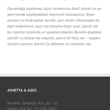
Oynamağa başlamaq üçün hesabınıza daxil olmalı və ya
yeni hesab qeydiyyatdan keçirməli olacaqsınız. Oyun
prosesi və funksiyalar eynidir, yəni mobil cihazınızda da
eyni mükəmməl oyun təcrübəsinə hazır olun. Şanslı Jet
bu oyunlar arasında ən yaxşılarındandır. Burada qaydalar
eynidir və dizayn da oxşardır, yalnız bir fərq var – təyyarə
əvəzinə oyunun Şanslı Co adlanan öz maskotu var.
AIMETTA & ASOC.
Rosario: Santiago 421, p1 - d1
Móvil: +54 341 15-579-1907