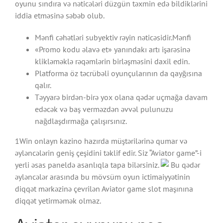
oyunu sındıra və nəticələri düzgün təxmin edə bildiklərini
iddia etməsinə səbəb olub.
Mənfi cəhətləri subyektiv rəyin nəticəsidir.Mənfi
«Promo kodu əlavə et» yanındakı artı işarəsinə
klikləməklə rəqəmlərin birləşməsini daxil edin.
Platforma öz təcrübəli oyunçularının da qayğısına
qalır.
Təyyarə birdən-birə yox olana qədər uçmağa davam
edəcək və baş verməzdən əvvəl pulunuzu
nağdlaşdırmağa çalışırsınız.
1Win onlayn kazino hazırda müştərilərinə qumar və
əyləncələrin geniş çeşidini təklif edir. Siz “Aviator game”-i
yerli əsas paneldə asanlıqla tapa bilərsiniz.
Bu qədər
əyləncələr arasında bu mövsüm oyun ictimaiyyətinin
diqqət mərkəzinə çevrilən Aviator game slot maşınına
diqqət yetirməmək olmaz.