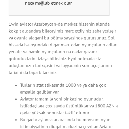
necə məğlub etmək olar
1win aviator Azerbaycan-da mərkəz hissənin altında
kokpit aldandıra biləcəyimiz mərc etdiyiniz sahə yerləşir
və oyunla əlaqəni bu bölmə sayəsində qurursunuz. Sol
hissədə isə oyundakı digər mərc edən oyunçuların adları
yer alır və həmin oyunçuların nə qədər qazanc
götürdüklərini izləyə bilirsiniz. Eyni bölmədə siz
uduşlarınızın tarixçəsini və təyyarənin son uçuşlarının
tarixini də tapa bilərsiniz.
Turların statistikasında 1000 və ya daha çox
əmsalla qaliblər var.
Aviator tamamilə yeni bir kazino oyunudur,
istifadəçilərə çox sayda üstünlüklər və 1800 AZN-ə
qədər yüksək bonuslar təklif olunur.
Bu qədər əyləncələr arasında bu mövsüm oyun
ictimaiyyətinin diqqət mərkəzinə çevrilən Aviator