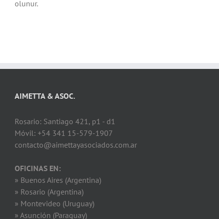
olunur.
AIMETTA & ASOC.
Rosario: Santiago 421, p1 - d1
Móvil: +54 341 15-579-1907
contacto@aimettayasociados.com.ar
OFICINAS EN:
» Buenos Aires (Argentina)
» Rosario (Argentina)
» Montevideo (Uruguay)
» Asunción (Paraguay)