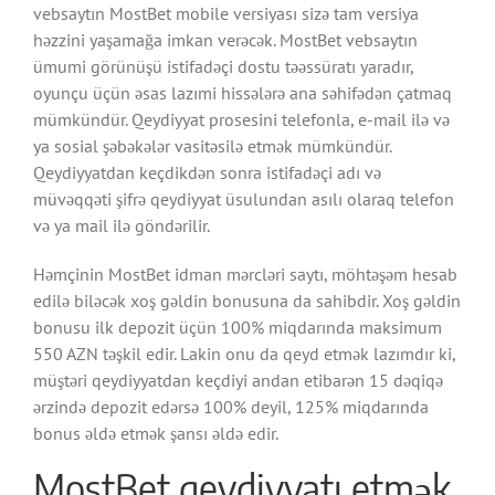
vebsaytın MostBet mobile versiyası sizə tam versiya
həzzini yaşamağa imkan verəcək. MostBet vebsaytın
ümumi görünüşü istifadəçi dostu təəssüratı yaradır,
oyunçu üçün əsas lazımi hissələrə ana səhifədən çatmaq
mümkündür. Qeydiyyat prosesini telefonla, e-mail ilə və
ya sosial şəbəkələr vasitəsilə etmək mümkündür.
Qeydiyyatdan keçdikdən sonra istifadəçi adı və
müvəqqəti şifrə qeydiyyat üsulundan asılı olaraq telefon
və ya mail ilə göndərilir.
Həmçinin MostBet idman mərcləri saytı, möhtəşəm hesab
edilə biləcək xoş gəldin bonusuna da sahibdir. Xoş gəldin
bonusu ilk depozit üçün 100% miqdarında maksimum
550 AZN təşkil edir. Lakin onu da qeyd etmək lazımdır ki,
müştəri qeydiyyatdan keçdiyi andan etibarən 15 dəqiqə
ərzində depozit edərsə 100% deyil, 125% miqdarında
bonus əldə etmək şansı əldə edir.
MostBet qeydiyyatı etmək