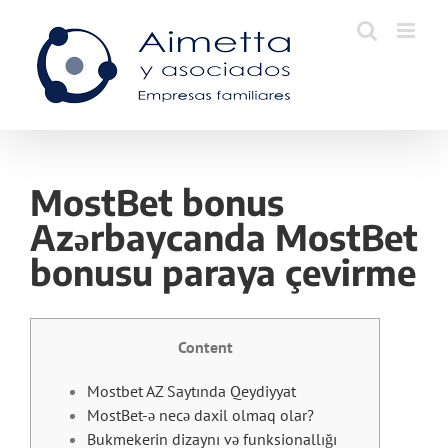
Skip
to
content
MostBet bonus
Azərbaycanda MostBet
bonusu paraya çevirme
Content
Mostbet AZ Saytında Qeydiyyat
MostBet-ə necə daxil olmaq olar?
Bukmekerin dizaynı və funksionallığı