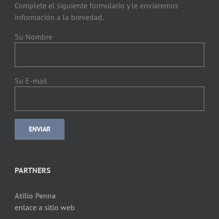
Complete el siguiente formulario y le enviaremos
información a la brevedad.
Su Nombre
Su E-mail
PARTNERS
Atilio Penna
enlace a sitio web