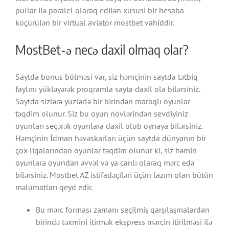
pullar ilə paralel olaraq edilən xüsusi bir hesaba
köçürülən bir virtual aviator mostbet vahiddir.
MostBet-ə necə daxil olmaq olar?
Saytda bonus bölməsi var, siz həmçinin saytda tətbiq
faylını yükləyərək proqramla sayta daxil ola bilərsiniz.
Saytda sizlərə yüzlərlə bir birindən maraqlı oyunlar
təqdim olunur. Siz bu oyun növlərindən sevdiyiniz
oyunları seçərək oyunlara daxil olub oynaya bilərsiniz.
Həmçinin İdman həvəskarları üçün saytda dünyanın bir
çox liqalarından oyunlar təqdim olunur ki, siz həmin
oyunlara oyundan əvvəl və ya canlı olaraq mərc edə
bilərsiniz. Mostbet AZ istifadəçiləri üçün lazım olan bütün
məlumatları qeyd edir.
Bu mərc forması zamanı seçilmiş qarşılaşmalardan
birində təxmini itirmək ekspress mərcin itirilməsi ilə