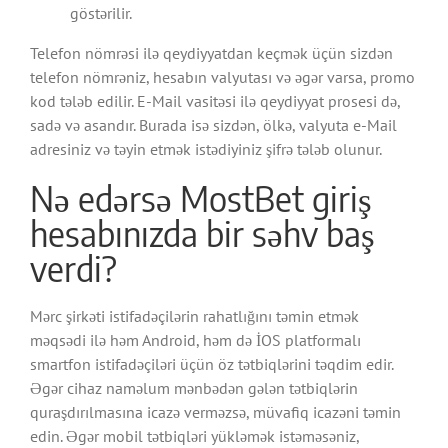
göstərilir.
Telefon nömrəsi ilə qeydiyyatdan keçmək üçün sizdən
telefon nömrəniz, hesabın valyutası və əgər varsa, promo
kod tələb edilir. E-Mail vasitəsi ilə qeydiyyat prosesi də,
sadə və asandır. Burada isə sizdən, ölkə, valyuta e-Mail
adresiniz və təyin etmək istədiyiniz şifrə tələb olunur.
Nə edərsə MostBet giriş
hesabınızda bir səhv baş
verdi?
Mərc şirkəti istifadəçilərin rahatlığını təmin etmək
məqsədi ilə həm Android, həm də İOS platformalı
smartfon istifadəçiləri üçün öz tətbiqlərini təqdim edir.
Əgər cihaz naməlum mənbədən gələn tətbiqlərin
quraşdırılmasına icazə verməzsə, müvafiq icazəni təmin
edin. Əgər mobil tətbiqləri yükləmək istəməsəniz,