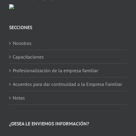
SECCIONES
Nosotros
Capacitaciones
Profesionalización de la empresa familiar
Acuerdos para dar continuidad a la Empresa Familiar
Notas
¿DESEA LE ENVIEMOS INFORMACIÓN?