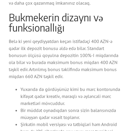
və daha çox qazanmaq imkanınız olacaq.
Bukmekerin dizaynı və
funksionallığı
Belə ki yeni qeydiyyatdan keçən istifadəçi 400 AZN-ə
qədər ilk depozit bonusu əldə edə bilər. Standart
bonusun ölçüsü qoyulna depozitin 100%-I miqdarında
ola bilər və burada maksimum bonus miqdarı 400 AZN
təşkil edir. Artırılmış bonus təklifində maksimum bonus
miqdarı 660 AZN təşkil edir.
Yuxarıda da gördüyünüz kimi bu mərc kontorunda
kifayət qədər kreativ, maraqlı və əyləncəli mərc
marketləri mövcuddur.
Bir müddət oynadıqdan sonra sizin balansınızda
müəyyən qədər vəsait toplanır.
Şirkətin mobil versiyası və tətbiqləri həm Android