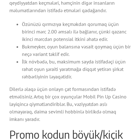
qeydiyyatdan keçmələri, həmçinin digər insanların
məlumatlarından istifadə etmələri qadağandır.
Özünüzü qırmızıya keçməkdən qorumaq üçün
birinci mərc 2.00 əmsalı ilə bağlanır, çünki qazanc
ikinci mərcdən potensial itkini əhatə edir.
Bukmeyker, oyun balansına vəsait qoymaq üçün bir
neçə variant təklif edir.
İlk növbədə, bu, maksimum sayda istifadəçi üçün
rahat oyun şəraiti yaratmağa diqqət yetirən şirkət
rəhbərliyinin ləyaqətidir.
Dilerlə əlaqə üçün onlayn çat formasından istifadə
etməlisiniz. Artıq bir çox oyunçular Mobil Pin Up Casino
layiqincə qiymətləndiriblər. Bu, vəziyyətdən aslı
olmayaraq, daima sevimli hobbinlə birlikdə olmaq
imkanı yaradır.
Promo kodun böyük/kiçik