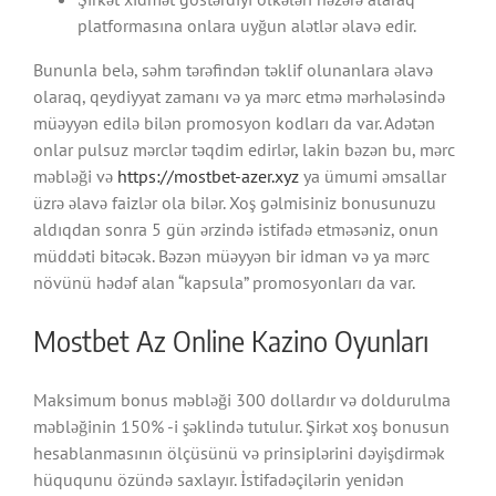
platformasına onlara uyğun alətlər əlavə edir.
Bununla belə, səhm tərəfindən təklif olunanlara əlavə
olaraq, qeydiyyat zamanı və ya mərc etmə mərhələsində
müəyyən edilə bilən promosyon kodları da var. Adətən
onlar pulsuz mərclər təqdim edirlər, lakin bəzən bu, mərc
məbləği və
https://mostbet-azer.xyz
ya ümumi əmsallar
üzrə əlavə faizlər ola bilər. Xoş gəlmisiniz bonusunuzu
aldıqdan sonra 5 gün ərzində istifadə etməsəniz, onun
müddəti bitəcək. Bəzən müəyyən bir idman və ya mərc
növünü hədəf alan “kapsula” promosyonları da var.
Mostbet Az Online Kazino Oyunları
Maksimum bonus məbləği 300 dollardır və doldurulma
məbləğinin 150% -i şəklində tutulur. Şirkət xoş bonusun
hesablanmasının ölçüsünü və prinsiplərini dəyişdirmək
hüququnu özündə saxlayır. İstifadəçilərin yenidən