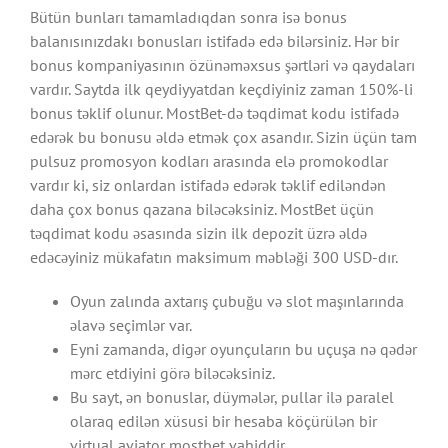
Bütün bunları tamamladıqdan sonra isə bonus
balanısınızdakı bonusları istifadə edə bilərsiniz. Hər bir
bonus kompaniyasının özünəməxsus şərtləri və qaydaları
vardır. Saytda ilk qeydiyyatdan keçdiyiniz zaman 150%-li
bonus təklif olunur. MostBet-də təqdimat kodu istifadə
edərək bu bonusu əldə etmək çox asandır. Sizin üçün tam
pulsuz promosyon kodları arasında elə promokodlar
vardır ki, siz onlardan istifadə edərək təklif ediləndən
daha çox bonus qazana biləcəksiniz. MostBet üçün
təqdimat kodu əsasında sizin ilk depozit üzrə əldə
edəcəyiniz mükafatın maksimum məbləği 300 USD-dır.
Oyun zalında axtarış çubuğu və slot maşınlarında
əlavə seçimlər var.
Eyni zamanda, digər oyunçuların bu uçuşa nə qədər
mərc etdiyini görə biləcəksiniz.
Bu sayt, ən bonuslar, düymələr, pullar ilə paralel
olaraq edilən xüsusi bir hesaba köçürülən bir
virtual aviator mostbet vahiddir.