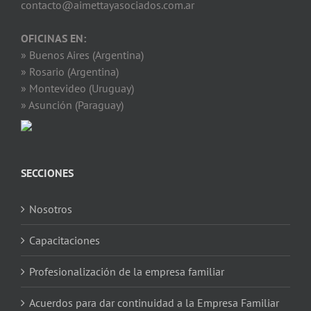
contacto@aimettayasociados.com.ar
OFICINAS EN:
» Buenos Aires (Argentina)
» Rosario (Argentina)
» Montevideo (Uruguay)
» Asunción (Paraguay)
SECCIONES
Nosotros
Capacitaciones
Profesionalización de la empresa familiar
Acuerdos para dar continuidad a la Empresa Familiar