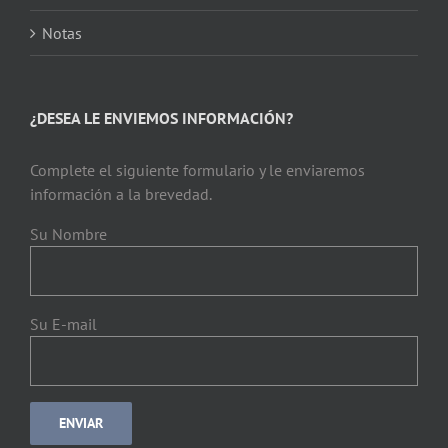
Notas
¿DESEA LE ENVIEMOS INFORMACIÓN?
Complete el siguiente formulario y le enviaremos
información a la brevedad.
Su Nombre
Su E-mail