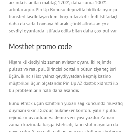
ərzində istənilən məbləğ 120%, daha sonra 100%
artırılacaqdır. Pin Up Bonusu depozitlə birlikdə oyunçu
transferi təsdiqləyən kimi köçürüləcəkdir. İndi istifadəçi
daha da sərfəli oynaya biləcək, çünki əlində ən çox
sevdiyi oyunlarda istifadə edilə bilən daha çox pul var.
Mostbet promo code
Nişanı kliklədiyiniz zaman aviator oyunu iki rejimdə
pulsuz və real pul. Birincisi portalın bütün ziyarətçiləri
üçün, ikincisi isə yalnız qeydiyyatdan keçmiş kazino
müştəriləri üçün əlçatandır. Pin Up AZ dəstək xidməti ilə
bu problemlərin həlli daha asandır.
Bunu etmək üçün səhifənin yuxarı sağ küncündə müvafiq
düyməni sıxın. Düzdür, bukmeker kontoru yalnız pullu
rejimdə mövcuddur və demo versiyası yoxdur Zaman
zaman kazinoda başqa istehsalçıların slot maşınları da
peyda olur. Yaxşı gəlir gətirən ən yaxşı slotların siyahısını