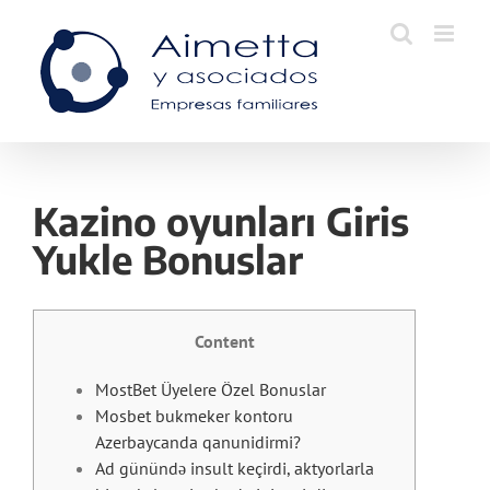
Skip
to
content
Kazino oyunları Giris
Yukle Bonuslar
Content
MostBet Üyelere Özel Bonuslar
Mosbet bukmeker kontoru
Azerbaycanda qanunidirmi?
Ad günündə insult keçirdi, aktyorlarla