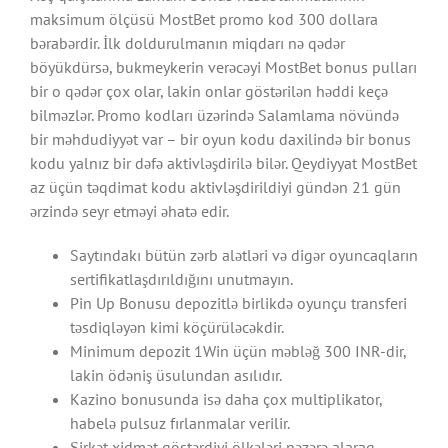
maksimum ölçüsü MostBet promo kod 300 dollara
bərabərdir. İlk doldurulmanın miqdarı nə qədər
böyükdürsə, bukmeykerin verəcəyi MostBet bonus pulları
bir o qədər çox olar, lakin onlar göstərilən həddi keçə
bilməzlər. Promo kodları üzərində Salamlama növündə
bir məhdudiyyət var – bir oyun kodu daxilində bir bonus
kodu yalnız bir dəfə aktivləşdirilə bilər. Qeydiyyat MostBet
az üçün təqdimat kodu aktivləşdirildiyi gündən 21 gün
ərzində seyr etməyi əhatə edir.
Saytındakı bütün zərb alətləri və digər oyuncaqların
sertifikatlaşdırıldığını unutmayın.
Pin Up Bonusu depozitlə birlikdə oyunçu transferi
təsdiqləyən kimi köçürüləcəkdir.
Minimum depozit 1Win üçün məbləğ 300 INR-dir,
lakin ödəniş üsulundan asılıdır.
Kazino bonusunda isə daha çox multiplikator,
habelə pulsuz fırlanmalar verilir.
Şirkət xidmət göstərdiyi ölkələri nəzərə alaraq