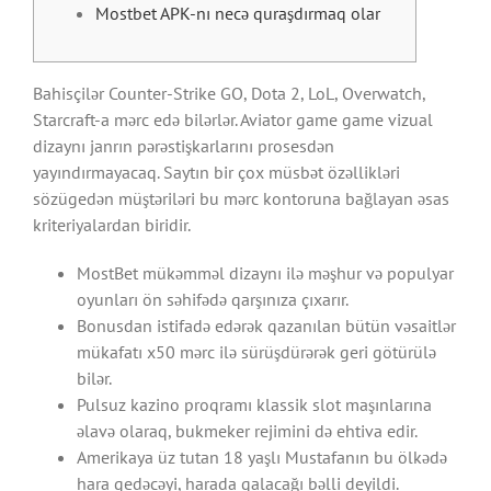
Mostbet APK-nı necə quraşdırmaq olar
Bahisçilər Counter-Strike GO, Dota 2, LoL, Overwatch,
Starcraft-a mərc edə bilərlər. Aviator game game vizual
dizaynı janrın pərəstişkarlarını prosesdən
yayındırmayacaq. Saytın bir çox müsbət özəllikləri
sözügedən müştəriləri bu mərc kontoruna bağlayan əsas
kriteriyalardan biridir.
MostBet mükəmməl dizaynı ilə məşhur və populyar
oyunları ön səhifədə qarşınıza çıxarır.
Bonusdan istifadə edərək qazanılan bütün vəsaitlər
mükafatı x50 mərc ilə sürüşdürərək geri götürülə
bilər.
Pulsuz kazino proqramı klassik slot maşınlarına
əlavə olaraq, bukmeker rejimini də ehtiva edir.
Amerikaya üz tutan 18 yaşlı Mustafanın bu ölkədə
hara gedəcəyi, harada qalacağı bəlli deyildi.