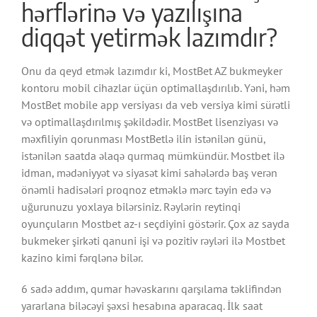
hərflərinə və yazılışına
diqqət yetirmək lazımdır?
Onu da qeyd etmək lazımdır ki, MostBet AZ bukmeyker
kontoru mobil cihazlar üçün optimallaşdırılıb. Yəni, həm
MostBet mobile app versiyası da veb versiya kimi sürətli
və optimallaşdırılmış şəkildədir. MostBet lisenziyası və
məxfiliyin qorunması MostBetlə ilin istənilən günü,
istənilən saatda əlaqə qurmaq mümkündür. Mostbet ilə
idman, mədəniyyət və siyasət kimi sahələrdə baş verən
önəmli hadisələri proqnoz etməklə mərc təyin edə və
uğurunuzu yoxlaya bilərsiniz. Rəylərin reytinqi
oyunçuların Mostbet az-ı seçdiyini göstərir. Çox az sayda
bukmeker şirkəti qanuni işi və pozitiv rəyləri ilə Mostbet
kazino kimi fərqlənə bilər.
6 sadə addım, qumar həvəskarını qarşılama təklifindən
yararlana biləcəyi şəxsi hesabına aparacaq. İlk saat