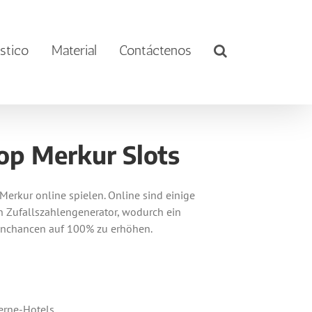
stico
Material
Contáctenos
p Merkur Slots
Merkur online spielen. Online sind einige
n Zufallszahlengenerator, wodurch ein
innchancen auf 100% zu erhöhen.
erne-Hotels.