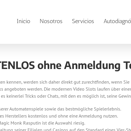
Inicio
Nosotros
Servicios
Autodiagnó
TENLOS ohne Anmeldung To
ten kennen, werden sich daher direkt gut zurechtfinden, wenn Sie 
cks angeboten werden. Die modernen Video Slots laufen über eine
s keinerlei Tricks oder Chats, mit den es möglich ist, seine Gew
nserer Automatenspiele sowie das bestmögliche Spielerlebnis.
des Herstellers kostenlos und ohne eine Anmeldung nutzen.
gic Monk Rasputin ist die Auswahl riesig.
taltung seiner Filialen und Casinos auf den Standard eines Vier-St