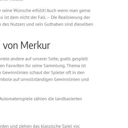
e seine Wünsche erfüllt! Auch wenn man gerne
ist dem nicht der Fall. – Die Realisierung der
en des Nutzers und sein Guthaben sind dieselben
d von Merkur
ele andere auf unserer Seite, gratis gespielt
ren Favoriten für seine Sammlung. Thema ist
n Gewinnlinien schaut der Spieler oft in den
Symbole auf unvollständigen Gewinnlinien und
 Automatenspiele zählen die landbasierten
erden und ziehen das klassische Spiel vor.