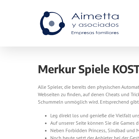
Skip
to
content
Merkur Spiele KOS
Alle Spieler, die bereits den physischen Automa
Webseiten zu finden, auf denen Cheats und Tri
Schummeln unmöglich wird. Entsprechend gibt e
Leg direkt los und genieße die Vielfalt u
Auf unserer Seite können Sie die Games 
Neben Forbidden Princess, Sindbad und Ma
Noch heute setzt der Anbieter bei der Ges