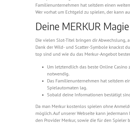
Familienunternehmen hat seitdem einen weiten
Wer vorhat um Echtgeld zu spielen, der kann 
Deine MERKUR Magie 
Die vielen Slot-Titel bringen dir Abwechslung, 
Dank der Wild- und Scatter-Symbole knackst du 
top sind und wie du das Merkur-Angebot besten
Um letztendlich das beste Online Casino z
notwendig.
Das Familienunternehmen hat seitdem ein
Spielautomaten lag.
Sobald deine Informationen bestätigt sin
Da man Merkur kostenlos spielen ohne Anmeldun
möglich. Auf unserer Webseite kann jedermann 
den Provider Merkur, sowie die für den Spieler 