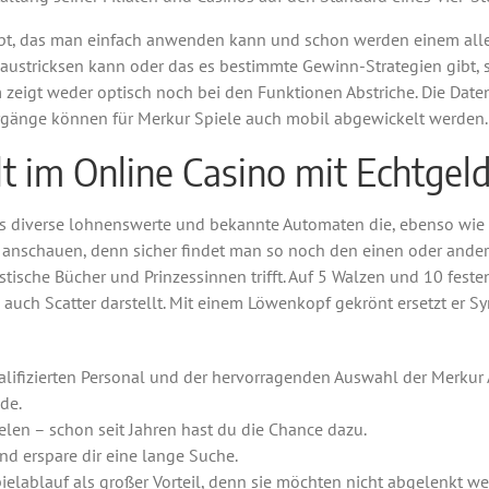
zept, das man einfach anwenden kann und schon werden einem all
stricksen kann oder das es bestimmte Gewinn-Strategien gibt, so 
m zeigt weder optisch noch bei den Funktionen Abstriche. Die Dat
rgänge können für Merkur Spiele auch mobil abgewickelt werden.
lt im Online Casino mit Echtgel
ts diverse lohnenswerte und bekannte Automaten die, ebenso wie vi
le anschauen, denn sicher findet man so noch den einen oder ande
stische Bücher und Prinzessinnen trifft. Auf 5 Walzen und 10 feste
auch Scatter darstellt. Mit einem Löwenkopf gekrönt ersetzt er 
lifizierten Personal und der hervorragenden Auswahl der Merkur
de.
elen – schon seit Jahren hast du die Chance dazu.
und erspare dir eine lange Suche.
pielablauf als großer Vorteil, denn sie möchten nicht abgelenkt w