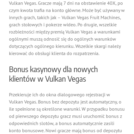
Vulkan Vegas. Gracze mają 7 dni na obstawienie 40X, po
czym kwota trafia na konto główne. Może być używany w
innych grach, takich jak – Vulkan Vegas Fruit Machines,
grach stołowych i pokerze wideo. Po drugie, wszelkie
rozbieżności między premią Vulkan Vegas a warunkami
ogólnymi muszą odnosić się do ogólnych warunków
dotyczących ogólnego kierunku. Wszelkie skargi należy
kierować do obsługi klienta do rozpatrzenia.
Bonus kasynowy dla nowych
klientów w Vulkan Vegas
Przekieruje ich do okna dialogowego rejestracji w
Vulkan Vegas. Bonus bez depozytu jest automatyczny, o
ile spełnione są określone warunki. W przypadku bonusu
od pierwszego depozytu gracz musi uruchomić bonus z
odpowiednich slotów, a bonus automatycznie zasili
konto bonusowe. Nowi gracze mają bonus od depozytu