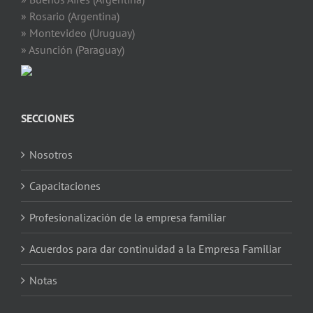
» Rosario (Argentina)
» Montevideo (Uruguay)
» Asunción (Paraguay)
SECCIONES
Nosotros
Capacitaciones
Profesionalización de la empresa familiar
Acuerdos para dar continuidad a la Empresa Familiar
Notas