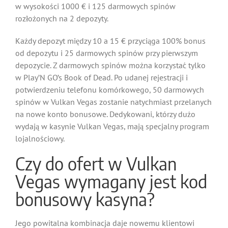
w wysokości 1000 € i 125 darmowych spinów
rozłożonych na 2 depozyty.
Każdy depozyt między 10 a 15 € przyciąga 100% bonus
od depozytu i 25 darmowych spinów przy pierwszym
depozycie. Z darmowych spinów można korzystać tylko
w Play’N GO’s Book of Dead. Po udanej rejestracji i
potwierdzeniu telefonu komórkowego, 50 darmowych
spinów w Vulkan Vegas zostanie natychmiast przelanych
na nowe konto bonusowe. Dedykowani, którzy dużo
wydają w kasynie Vulkan Vegas, mają specjalny program
lojalnościowy.
Czy do ofert w Vulkan
Vegas wymagany jest kod
bonusowy kasyna?
Jego powitalna kombinacja daje nowemu klientowi