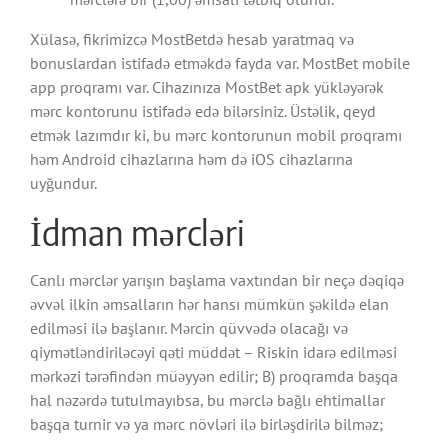
Xülasə, fikrimizcə MostBetdə hesab yaratmaq və
bonuslardan istifadə etməkdə fayda var. MostBet mobile
app proqramı var. Cihazınıza MostBet apk yükləyərək
mərc kontorunu istifadə edə bilərsiniz. Üstəlik, qeyd
etmək lazımdır ki, bu mərc kontorunun mobil proqramı
həm Android cihazlarına həm də iOS cihazlarına
uyğundur.
İdman mərcləri
Canlı mərclər yarışın başlama vaxtından bir neçə dəqiqə
əvvəl ilkin əmsalların hər hansı mümkün şəkildə elan
edilməsi ilə başlanır. Mərcin qüvvədə olacağı və
qiymətləndiriləcəyi qəti müddət – Riskin idarə edilməsi
mərkəzi tərəfindən müəyyən edilir; B) proqramda başqa
hal nəzərdə tutulmayıbsa, bu mərclə bağlı ehtimallar
başqa turnir və ya mərc növləri ilə birləşdirilə bilməz;