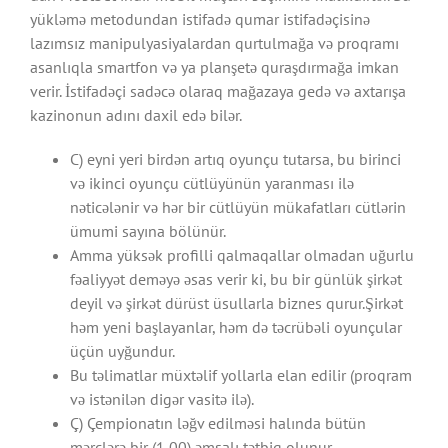
yükləmə metodundan istifadə qumar istifadəçisinə
lazımsız manipulyasiyalardan qurtulmağa və proqramı
asanlıqla smartfon və ya planşetə quraşdırmağa imkan
verir. İstifadəçi sadəcə olaraq mağazaya gedə və axtarışa
kazinonun adını daxil edə bilər.
C) eyni yeri birdən artıq oyunçu tutarsa, bu birinci
və ikinci oyunçu cütlüyünün yaranması ilə
nəticələnir və hər bir cütlüyün mükafatları cütlərin
ümumi sayına bölünür.
Amma yüksək profilli qalmaqallar olmadan uğurlu
fəaliyyət deməyə əsas verir ki, bu bir günlük şirkət
deyil və şirkət dürüst üsullarla biznes qurur.Şirkət
həm yeni başlayanlar, həm də təcrübəli oyunçular
üçün uyğundur.
Bu təlimatlar müxtəlif yollarla elan edilir (proqram
və istənilən digər vasitə ilə).
Ç) Çempionatın ləğv edilməsi halında bütün
mərclərə bir (1,00) əmsalı tətbiq olunur.