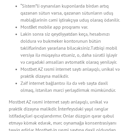
“Sistem”li oynanılan kuponlarda birdən artıq
qazanan sütun varsa, qazanan sütunların uduş
məbləğlərinin cəmi iştirakçıya uduş olaraq ödənilir.
MostBet mobile app proqramı var.
Lakin sonra siz qeydiyyatdan keçə, hesabınızı
doldura və bukmeker kontorunun bütün
təkliflərindən yararlana biləcəksiniz.Tətbiqi mobil
versiya ilə müqayisə etsəniz, o, daha sürətli işləyir
və cərgədəki əmsalları avtomatik olaraq yeniləyir.
Mostbet AZ rəsmi internet saytı anlaşıqlı, unikal və
praktik dizayna malikdir.
Zəif internet bağlantısı ilə də veb sayta daxil
olmaq, istənilən mərci yerləşdirmək mümkündür.
Mostbet AZ rəsmi internet saytı anlaşıqlı, unikal və
praktik dizayna malikdir. İnterfeysdəki yaşıl rənglər
istifadəçiləri qıcıqlandırmır. Onlar düzgün qərar qəbul
etməyə kömək edərək, mərc oynamağa konsentrasiyanı
təşviq edirlər. Mostbet-in rəsmi saytına daxil olduqdan