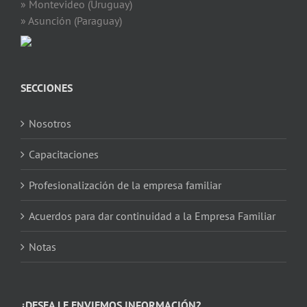
» Montevideo (Uruguay)
» Asunción (Paraguay)
SECCIONES
Nosotros
Capacitaciones
Profesionalización de la empresa familiar
Acuerdos para dar continuidad a la Empresa Familiar
Notas
¿DESEA LE ENVIEMOS INFORMACIÓN?