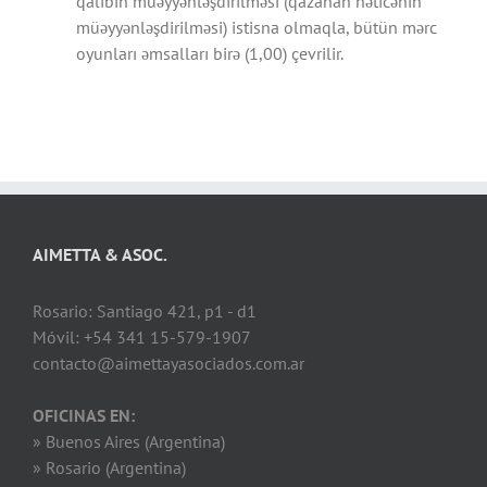
qalibin müəyyənləşdirilməsi (qazanan nəticənin
müəyyənləşdirilməsi) istisna olmaqla, bütün mərc
oyunları əmsalları birə (1,00) çevrilir.
AIMETTA & ASOC.
Rosario: Santiago 421, p1 - d1
Móvil: +54 341 15-579-1907
contacto@aimettayasociados.com.ar
OFICINAS EN:
» Buenos Aires (Argentina)
» Rosario (Argentina)