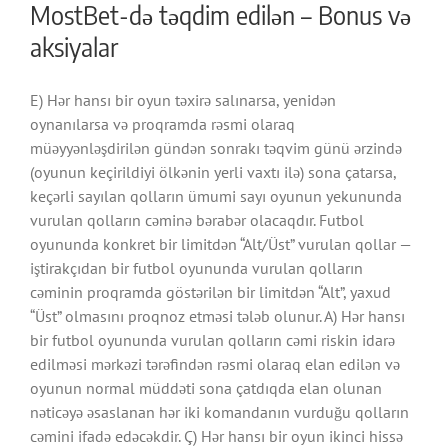
MostBet-də təqdim edilən – Bonus və
aksiyalar
E) Hər hansı bir oyun təxirə salınarsa, yenidən
oynanılarsa və proqramda rəsmi olaraq
müəyyənləşdirilən gündən sonrakı təqvim günü ərzində
(oyunun keçirildiyi ölkənin yerli vaxtı ilə) sona çatarsa,
keçərli sayılan qolların ümumi sayı oyunun yekununda
vurulan qolların cəminə bərabər olacaqdır. Futbol
oyununda konkret bir limitdən “Alt/Üst” vurulan qollar —
iştirakçıdan bir futbol oyununda vurulan qolların
cəminin proqramda göstərilən bir limitdən “Alt”, yaxud
“Üst” olmasını proqnoz etməsi tələb olunur. A) Hər hansı
bir futbol oyununda vurulan qolların cəmi riskin idarə
edilməsi mərkəzi tərəfindən rəsmi olaraq elan edilən və
oyunun normal müddəti sona çatdıqda elan olunan
nəticəyə əsaslanan hər iki komandanın vurduğu qolların
cəmini ifadə edəcəkdir. Ç) Hər hansı bir oyun ikinci hissə