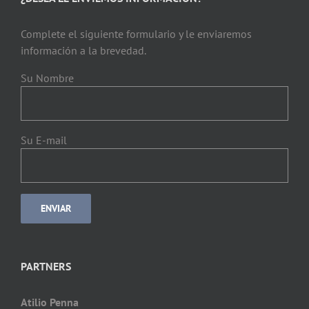
Complete el siguiente formulario y le enviaremos
información a la brevedad.
Su Nombre
Su E-mail
PARTNERS
Atilio Penna