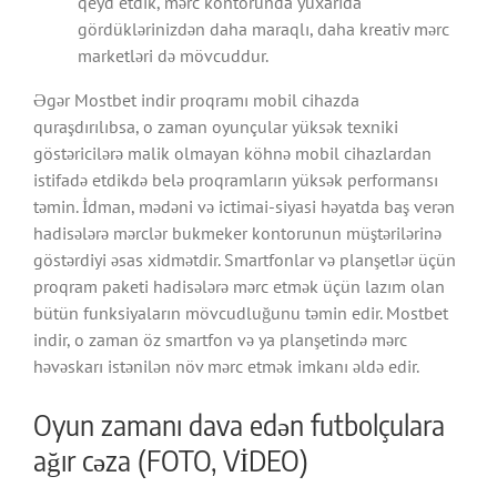
qeyd etdik, mərc kontorunda yuxarıda
gördüklərinizdən daha maraqlı, daha kreativ mərc
marketləri də mövcuddur.
Əgər Mostbet indir proqramı mobil cihazda
quraşdırılıbsa, o zaman oyunçular yüksək texniki
göstəricilərə malik olmayan köhnə mobil cihazlardan
istifadə etdikdə belə proqramların yüksək performansı
təmin. İdman, mədəni və ictimai-siyasi həyatda baş verən
hadisələrə mərclər bukmeker kontorunun müştərilərinə
göstərdiyi əsas xidmətdir. Smartfonlar və planşetlər üçün
proqram paketi hadisələrə mərc etmək üçün lazım olan
bütün funksiyaların mövcudluğunu təmin edir. Mostbet
indir, o zaman öz smartfon və ya planşetində mərc
həvəskarı istənilən növ mərc etmək imkanı əldə edir.
Oyun zamanı dava edən futbolçulara
ağır cəza (FOTO, VİDEO)