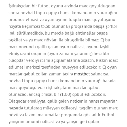
İştirakçıdan bir futbol oyunu ərzində mərc qoyulduqdan
sonra növbəti topu qapıya hansı komandanın vuracağını
proqnoz etməsi və oyun oynanıldıqda mərc qoyuluşunu
həyata keçirməsi tələb olunur. B) proqramda başqa şərtlər
irəli sürülmədikdə, bu mərclə bağlı ehtimallar başqa
təşkilat və ya mərc növləri ilə birləşdirilə bilməz; C) bu
mərc növündə qalib gələn oyun nəticəsi, oyunu təşkil
etmiş rəsmi orqanın (oyun zamanı yaranmış) hesabla
əlaqədar verdiyi rəsmi açıqlamalarına əsasən, Riskin idarə
edilməsi mərkəzi tərəfindən müəyyən ediləcəkdir; Ç) oyun
mərclər qəbul edilən zaman təxirə
mostbet
salınarsa,
növbəti topu qapıya hansı komandanın vuracağı barədə
mərc qoyuluşu edən iştirakçıların mərcləri qəbul
olunacaq, ancaq əmsal bir (1,00) qəbul ediləcəkdir.
Əlaqədar əməliyyat, qalib gələn nəticənin hansı meyarlar
nəzərdə tutularaq müəyyən ediləcəyi, təqdim olunan mərc
növü və lazımi məlumatlar proqramda göstərilir. Futbol
yarışının ümumi nəticəsi və ya yarışın geri qalan