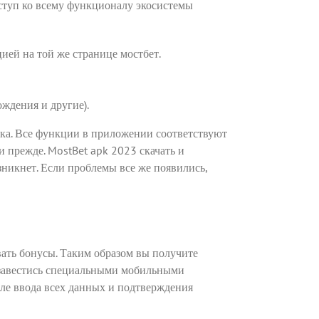
оступ ко всему функционалу экосистемы
ией на той же странице мостбет.
ждения и другие).
ика. Все функции в приложении соответствуют
и прежде. MostBet apk 2023 скачать и
зникнет. Если проблемы все же появились,
вать бонусы. Таким образом вы получите
бзавестись специальными мобильными
ле ввода всех данных и подтверждения