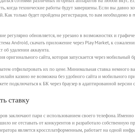
даться сотнями различных игорных аппаратов на любой вкус. Есл
ь, когда технические работы будут завершены. Если вы давно хо
й. Как только будет пройдена регистрация, то вам необходимо в 
ние регулярно обновляется, не урезано в возможностях и графич
тема Android, скачать приложение через Play Market, к сожалени
т об удалении аккаунта.
ия оригинального сайта, которая запускается через мобильный бр
 затем отфильтровать их по цене. Минимальная ставка немного в
онлайн казино не возможна без удобного сайта и мобильного пр
жете подключаться к БК через браузер в адаптированной версии с
ть ставку
еров заключают пари с использованием своего телефона. Именно
шило не отставать от конкурентов и разработало собственную п
ератора является кроссплатформенным, работает на одной инфра