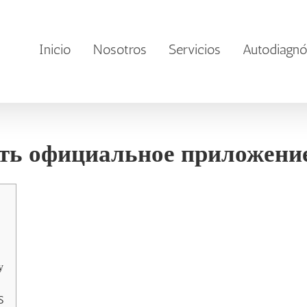
Inicio
Nosotros
Servicios
Autodiagnó
ть официальное приложени
у
S