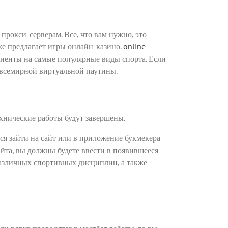
прокси-серверам. Все, что вам нужно, это
же предлагает игры онлайн-казино.
online
циенты на самые популярные виды спорта. Если
х всемирной виртуальной паутины.
ехнические работы будут завершены.
ся зайти на сайт или в приложение букмекера
йта, вы должны будете ввести в появившееся
различных спортивных дисциплин, а также