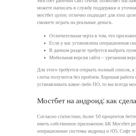
Мостбет рабочий сайт сейчас позволяет наслаж
можете написать в службу поддержки и уточнит
мостбет цупис отлично подходит для этих целе
сможете играть на реальные деньги.
Отличительная черта в том, что приложе
Если у вас установлена операционная сис
В данном разделе требуется выбрать пунк
Мобильная версия сайта – урезанная верс
Для этого требуется открыть полный список, а
слоты получится без проблем. Хорошая работа 
устанавливать какое-либо ПО, то вы всегда мо
Мостбет на андроид: как сдела
Согласно статистике, более 50 процентов бетт
иметь собственное приложение. БК Мостбет ре
операционные системы андроид и IOS. Софт оп