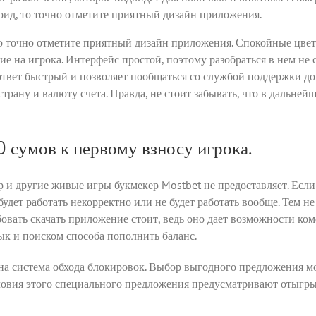
оид, то точно отметите приятный дизайн приложения.
то точно отметите приятный дизайн приложения. Спокойные цвет
е на игрока. Интерфейс простой, поэтому разобраться в нем не с
 ответ быстрый и позволяет пообщаться со службой поддержки д
 страну и валюту счета. Правда, не стоит забывать, что в дальне
 сумов к первому взносу игрока.
ер и другие живые игры букмекер Mostbet не предоставляет. Ес
удет работать некорректно или не будет работать вообще. Тем не
обовать скачать приложение стоит, ведь оно дает возможности ко
ык и поиском способа пополнить баланс.
оена система обхода блокировок. Выбор выгодного предложения 
овия этого специального предложения предусматривают отыгр