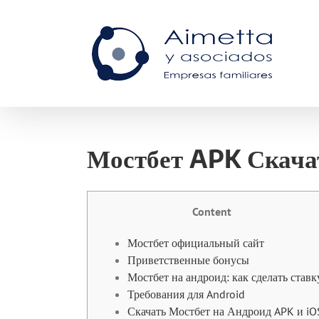
Skip
to
content
Мостбет APK Скача
Content
Мостбет официальный сайт
Приветственные бонусы
Мостбет на андроид: как сделать ставк
Требования для Android
Скачать Мостбет на Андроид APK и iO