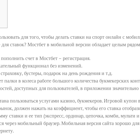
льзовать для того, чтобы делать ставки на спорт онлайн с мобил
 для ставок? Мостбет в мобильной версии обладает целым рядо
к пополнить счет в Мостбет – регистрация.
кательный функционал без изменений.
траховку, бустеры, подарок на день рождения и т.д.
т палки в колеса работе большого количества букмекерских конт
остей, доступных для пользователей, в приложении значительно
ана пользоваться услугами казино, букмекеров. Игровой купон 
рынок, должен нажать на коэффициент, чтобы его ставка отобраз
у ставки и ее тип (экспресс, ординар, цепочка, комби, мульти и 
ся через мобильный браузер. Мобильная версия сайта хорошо для 
рнету.