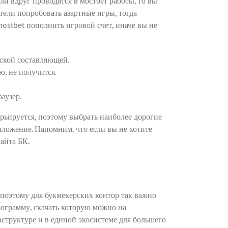
и вдруг проводятся в мостбет работы, то вы
тели попробовать азартные игры, тогда
mostbet пополнить игровой счет, иначе вы не
еской составляющей.
ю, не получится.
аузер.
арьируется, поэтому выбрать наиболее дорогие
иложение. Напомним, что если вы не хотите
айта БК.
 поэтому для букмекерских контор так важно
рограмму, скачать которую можно на
структуре и в единой экосистеме для большего