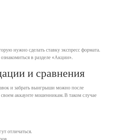
торую нужно сделать ставку экспресс формата.
 ознакомиться в разделе «Акции».
дации и сравнения
тавок и забрать выигрыши можно после
 своем аккаунте мошенникам. В таком случае
ут отличаться.
ров.