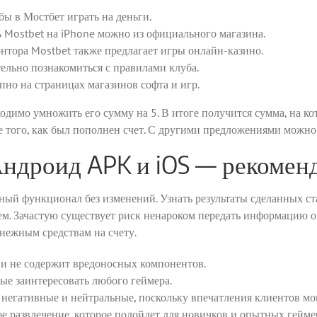
бы в Мостбет играть на деньги.
ть Mostbet на iPhone можно из официального магазина.
онтора Mostbet также предлагает игры онлайн-казино.
ельно познакомиться с правилами клуба.
но на страницах магазинов софта и игр.
димо умножить его сумму на 5. В итоге получится сумма, на ко
е того, как был пополнен счет. С другими предложениями можно
Андроид APK и iOS — рекомен
ный функционал без изменений. Узнать результаты сделанных с
м. Зачастую существует риск ненароком передать информацию о
енежным средствам на счету.
 и не содержит вредоносных компонентов.
ые заинтересовать любого геймера.
негативные и нейтральные, поскольку впечатления клиентов мог
ое развлечение, которое подойдет для новичков и опытных гейме