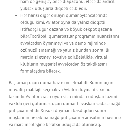
həm də geniş əyləncə diapazonu, eləcə də ardıcıl
yüksək uduşlarla diqqəti cəlb edir.
Hər hansı digər onlayn qumar əyləncələrində
olduğu kimi, Aviator oyna da yalnız diqqətli
istifadəçi uğur qazana və böyük cekpot qazana
bilər.Təcrübəli qumarbazlar proqramın nüanslarını
əvvəlcədən öyrənməyi və ya demo rejimində
özünüzü sınamağı və yalnız bundan sonra ilk
mərcinizi etməyi tövsiyə edir.Beləliklə, virtual
klubların müştərisi əvvəlcədən öz taktikasını
formalaşdıra biləcək.
Başlamaq üçün qumarbaz mərc etməlidir.Bunun üçün
müvafiq məbləği seçmək və Aviator düyməni sıxmaq
lazımdır. Aviator crash oyun sistemindən uduşları lazımi
vaxtda geri götürmək üçün qumar həvəskarı sadəcə nağd
pul çıxarmalıdır.Xüsusi düyməni basdıqdan sonra
müştərinin hesabına nağd pul çıxarma əmsalının hasilinə
və mərc məbləğinə bərabər uduş əldə olunacaq.