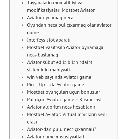
Təyyarələrin müxtəlifliyi və
modifikasiyaları Mostbet Aviator
Aviator oynamaq necə
Oyundan necə pul çıxarmaq olar aviator
game
İnterfeys slot aparatı
Mostbet vasitəsilə Aviator oynamağa
necə başlamaq
Aviator sübut edilə bilən ədalət
sisteminin mahiyyəti
win veb saytında Aviator game
Pin – Up – da Aviator game
Mostbet oyunçuları üçün bonuslar
Pul üçün Aviator game – Rəsmi sayt
Aviator alqoritm necə hesablanır
Mostbet Aviator: Virtual mərclərin yeni
erası
Aviator-dan pulu necə çıxarmalı?
Aviator game xüsusiyyətləri