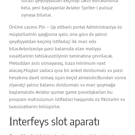
sürətli qeydiyyatdan keçməyi təklif edir.Bununla
belə, yeni başlayanlar Aviator Spribe-i pulsuz
oynaya bilərlər.
Online casino Pin – Up etibarlı portal Administrasiya öz
müştərilərinin qayğısına qalır, ona görə də yalnız
qeydiyyatdan keçmiş istifadəçi ilk mərc edə
bilər.Avtorizasiya şəxsi balansda olan maliyyə
vəsaitlərinin təhlükəsizliyinin təminatına çevriləcək.
Metoddan asılı olmayaraq, icazə minimum vaxt
alacaq.Müştəri sadəcə qısa bir anket doldurmalı və şəxsi
hesabına daxil olmaq üçün keçid almalıdır.Bundan sonra
ziyarətçi yalnız balansı doldurmalı və mərc qoymağa
başlamalıdır. Aviator qumar game pərəstişkarları bu
proqram məhsulunun istifadəsi haqqında öz fikirlərini və
təəssüratlarını bölüşürlər.
İnterfeys slot aparatı