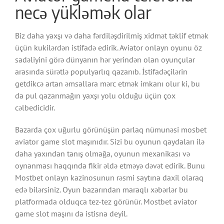
necə yükləmək olar
Biz daha yaxşı və daha fərdiləşdirilmiş xidmət təklif etmək
üçün kukilərdən istifadə edirik. Aviator onlayn oyunu öz
sadəliyini görə dünyanın hər yerindən olan oyunçular
arasında sürətlə populyarlıq qazanıb. İstifadəçilərin
getdikcə artan əmsallara mərc etmək imkanı olur ki, bu
da pul qazanmağın yaxşı yolu olduğu üçün çox
cəlbedicidir.
Bazarda çox uğurlu görünüşün parlaq nümunəsi mosbet
aviator game slot maşınıdır. Sizi bu oyunun qaydaları ilə
daha yaxından tanış olmağa, oyunun mexanikası və
oynanması haqqında fikir əldə etməyə dəvət edirik. Bunu
Mostbet onlayn kazinosunun rəsmi saytına daxil olaraq
edə bilərsiniz. Oyun bazarından maraqlı xəbərlər bu
platformada olduqca tez-tez görünür. Mostbet aviator
game slot maşını da istisna deyil.