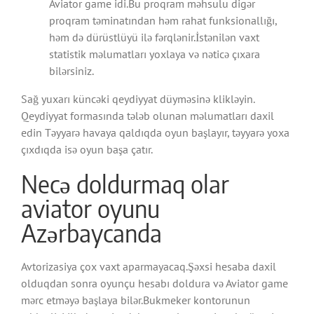
Aviator game idi.Bu proqram məhsulu digər
proqram təminatından həm rahat funksionallığı,
həm də dürüstlüyü ilə fərqlənir.İstənilən vaxt
statistik məlumatları yoxlaya və nəticə çıxara
bilərsiniz.
Sağ yuxarı küncəki qeydiyyat düyməsinə klikləyin.
Qeydiyyat formasında tələb olunan məlumatları daxil
edin Təyyarə havaya qaldıqda oyun başlayır, təyyarə yoxa
çıxdıqda isə oyun başa çatır.
Necə doldurmaq olar
aviator oyunu
Azərbaycanda
Avtorizasiya çox vaxt aparmayacaq.Şəxsi hesaba daxil
olduqdan sonra oyunçu hesabı doldura və Aviator game
mərc etməyə başlaya bilər.Bukmeker kontorunun