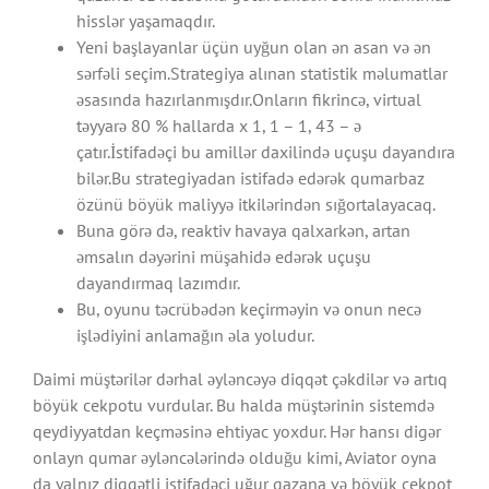
hisslər yaşamaqdır.
Yeni başlayanlar üçün uyğun olan ən asan və ən
sərfəli seçim.Strategiya alınan statistik məlumatlar
əsasında hazırlanmışdır.Onların fikrincə, virtual
təyyarə 80 % hallarda x 1, 1 – 1, 43 – ə
çatır.İstifadəçi bu amillər daxilində uçuşu dayandıra
bilər.Bu strategiyadan istifadə edərək qumarbaz
özünü böyük maliyyə itkilərindən sığortalayacaq.
Buna görə də, reaktiv havaya qalxarkən, artan
əmsalın dəyərini müşahidə edərək uçuşu
dayandırmaq lazımdır.
Bu, oyunu təcrübədən keçirməyin və onun necə
işlədiyini anlamağın əla yoludur.
Daimi müştərilər dərhal əyləncəyə diqqət çəkdilər və artıq
böyük cekpotu vurdular. Bu halda müştərinin sistemdə
qeydiyyatdan keçməsinə ehtiyac yoxdur. Hər hansı digər
onlayn qumar əyləncələrində olduğu kimi, Aviator oyna
da yalnız diqqətli istifadəçi uğur qazana və böyük cekpot