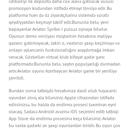
rəhbərliyi ilk depozitə daha cox əlavə gətirəcək xüsusi
promosyon kodundan istifadə etməyi tövsiyə edir. Bu
platforma həm də öz ziyarətçilərinə sistemdə sürətli
qeydiyyatdan keçməyi təklif edir.Bununla belə, yeni
başlayanlar Aviator Spribe-i pulsuz oynaya bilərlər.
Oyunun demo versiyası müştərinin hesabına maliyyə
qazanc gətirməyəcək, lakin o, vaxtınızı yaxşı keçirməyə və
onlayn əyləncənin funksionallığını araşdırmağa imkan
verəcək. Göstərilən virtual klub kifayət qədər gənc
platformadır.Bununla belə, saytın populyarlığı durmadan
artır.Aviator oyunu Azerbaycan Aviator game bir yeniliyə
çevrildi.
Bundan sonra tətbiqdə hesabınıza daxil olub həyəcanlı
oyundan zövq ala bilərsiniz. Apple cihazından istifadə
edirsinizsə, bu halda da endirmə prosesi təxminən eyni
olacaq. Sadəcə Android əvəzinə iOS seçimini edib tətbiqi
App Store-da endirmə prosesinə keçə bilərsiniz. Aviator
bu vaxta qədərki ən yaxşı oyunlardan biridir. Bu oyun çox