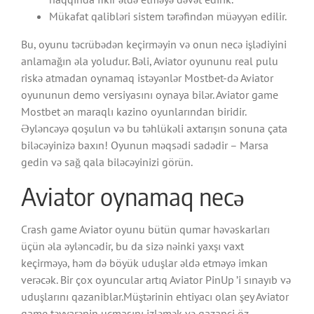
Mükafat qalibləri sistem tərəfindən müəyyən edilir.
Bu, oyunu təcrübədən keçirməyin və onun necə işlədiyini
anlamağın əla yoludur. Bəli, Aviator oyununu real pulu
riskə atmadan oynamaq istəyənlər Mostbet-də Aviator
oyununun demo versiyasını oynaya bilər. Aviator game
Mostbet ən maraqlı kazino oyunlarından biridir.
Əyləncəyə qoşulun və bu təhlükəli axtarışın sonuna çata
biləcəyinizə baxın! Oyunun məqsədi sadədir – Marsa
gedin və sağ qala biləcəyinizi görün.
Aviator oynamaq necə
Crash game Aviator oyunu bütün qumar həvəskarları
üçün əla əyləncədir, bu da sizə nəinki yaxşı vaxt
keçirməyə, həm də böyük uduşlar əldə etməyə imkan
verəcək. Bir çox oyuncular artıq Aviator PinUp ’i sınayıb və
uduşlarını qazaniblar.Müştərinin ehtiyacı olan şey Aviator
game təyyarənin ucmasını izləmək və qazanci öz