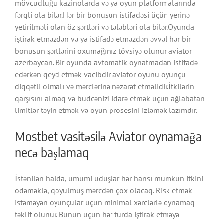
mövcudluğu kazinolarda və ya oyun platformalarında
fərqli ola bilər.Hər bir bonusun istifadəsi üçün yerinə
yetirilməli olan öz şərtləri və tələbləri ola bilər.Oyunda
iştirak etməzdən və ya istifadə etməzdən əvvəl hər bir
bonusun şərtlərini oxumağınız tövsiyə olunur aviator
azerbaycan. Bir oyunda avtomatik oynatmadan istifadə
edərkən qeyd etmək vacibdir aviator oyunu oyunçu
diqqətli olmalı və mərclərinə nəzarət etməlidir.İtkilərin
qarşısını almaq və büdcənizi idarə etmək üçün ağlabatan
limitlər təyin etmək və oyun prosesini izləmək lazımdır.
Mostbet vasitəsilə Aviator oynamağa
necə başlamaq
İstənilən halda, ümumi uduşlar hər hansı mümkün itkini
ödəməklə, qoyulmuş mərcdən çox olacaq. Risk etmək
istəməyən oyunçular üçün minimal xərclərlə oynamaq
təklif olunur. Bunun üçün hər turda iştirak etməyə