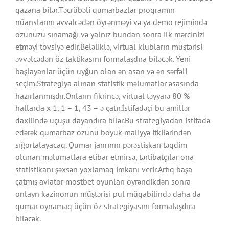
qazana bilər.Təcrübəli qumarbazlar proqramın
nüanslarını əvvəlcədən öyrənməyi və ya demo rejimində
özünüzü sınamağı və yalnız bundan sonra ilk mərcinizi
etməyi tövsiyə edir.Beləliklə, virtual klubların müştərisi
əvvəlcədən öz taktikasını formalaşdıra biləcək. Yeni
başlayanlar üçün uyğun olan ən asan və ən sərfəli
seçim.Strategiya alınan statistik məlumatlar əsasında
hazırlanmışdır.Onların fikrincə, virtual təyyarə 80 %
hallarda x 1, 1 – 1, 43 – ə çatır.İstifadəçi bu amillər
daxilində uçuşu dayandıra bilər.Bu strategiyadan istifadə
edərək qumarbaz özünü böyük maliyyə itkilərindən
sığortalayacaq. Qumar janrının pərəstişkarı təqdim
olunan məlumatlara etibar etmirsə, tərtibatçılar ona
statistikanı şəxsən yoxlamaq imkanı verir.Artıq başa
çatmış aviator mostbet oyunları öyrəndikdən sonra
onlayn kazinonun müştərisi pul müqabilində daha da
qumar oynamaq üçün öz strategiyasını formalaşdıra
biləcək.