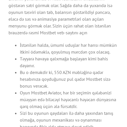
göstərən sətri görmək olar. Sağda daha da yuxarıda isə
oyunun təsviri olan tab, balansın göstərildiyi pəncərə,
eləcə də səs və animasiya parametrləri olan açılan
menyunu görmək olar. Sizin üçün rahat olan istənilən
brauzerdə rəsmi Mostbet veb-saytını açın
İstənilən halda, ümumi uduşlar hər hansı mümkün
itkini ödəməklə, qoyulmuş mərcdən çox olacaq.
Təyyarə havaya qalxmağa başlayan kimi bahis
dayanır.
Bu o deməkdir ki, 550 AZN məbləğinə qədər
hesabınıza qoyduğunuz pul qədər Mostbet sizə
bonus verəcək.
Oyun Mostbet Aviator, hər bir seçimin qələbənizi
müəyyən edə biləcəyi həyəcanlı həyəcan dünyasına
qərq olmaq üçün əla fürsətdir.
Sizi bu oyunun qaydaları ilə daha yaxından tanış
olmağa, oyunun mexanikası və oynanması
haqqında fikir əldə etməyə dəvət edirik.