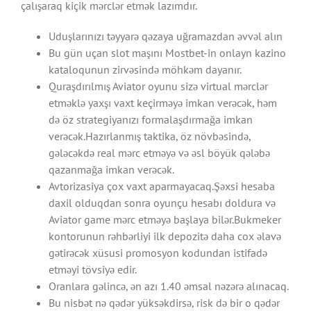
çalışaraq kiçik mərclər etmək lazımdır.
Uduşlarınızı təyyarə qəzaya uğramazdan əvvəl alın
Bu gün uçan slot maşını Mostbet-in onlayn kazino
kataloqunun zirvəsində möhkəm dayanır.
Quraşdırılmış Aviator oyunu sizə virtual mərclər
etməklə yaxşı vaxt keçirməyə imkan verəcək, həm
də öz strategiyanızı formalaşdırmağa imkan
verəcək.Hazırlanmış taktika, öz növbəsində,
gələcəkdə real mərc etməyə və əsl böyük qələbə
qazanmağa imkan verəcək.
Avtorizasiya çox vaxt aparmayacaq.Şəxsi hesaba
daxil olduqdan sonra oyunçu hesabı doldura və
Aviator game mərc etməyə başlaya bilər.Bukmeker
kontorunun rəhbərliyi ilk depozitə daha cox əlavə
gətirəcək xüsusi promosyon kodundan istifadə
etməyi tövsiyə edir.
Oranlara gəlincə, ən azı 1.40 əmsal nəzərə alınacaq.
Bu nisbət nə qədər yüksəkdirsə, risk də bir o qədər