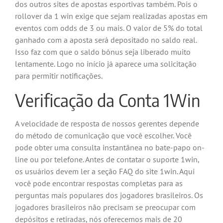
dos outros sites de apostas esportivas também. Pois o
rollover da 1 win exige que sejam realizadas apostas em
eventos com odds de 3 ou mais. O valor de 5% do total
ganhado com a aposta será depositado no saldo real.
Isso faz com que o saldo bônus seja liberado muito
lentamente. Logo no início já aparece uma solicitação
para permitir notificações.
Verificação da Conta 1Win
A velocidade de resposta de nossos gerentes depende
do método de comunicação que você escolher. Você
pode obter uma consulta instantânea no bate-papo on-
line ou por telefone. Antes de contatar o suporte 1win,
os usuários devem ler a seção FAQ do site 1win. Aqui
você pode encontrar respostas completas para as
perguntas mais populares dos jogadores brasileiros. Os
jogadores brasileiros não precisam se preocupar com
depósitos e retiradas, nós oferecemos mais de 20