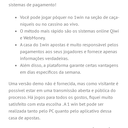
sistemas de pagamento!
Você pode jogar pôquer no 1win na seção de caça-
níqueis ou no cassino ao vivo.
O método mais rápido são os sistemas online Qiwi
e WebMoney.
A casa do 1win apostas é muito responsável pelos
pagamentos aos seus jogadores e fornece apenas
informações verdadeiras.
Além disso, a plataforma garante certas vantagens
em dias específicos da semana.
Uma versão demo não é fornecida, mas como visitante é
possível estar em uma transmissão aberta e pública do
processo. Há jogos para todos os gostos, fiquei muito
satisfeito com esta escolha . A 1 win bet pode ser
realizada tanto pelo PC quanto pelo aplicativo dessa
casa de apostas.