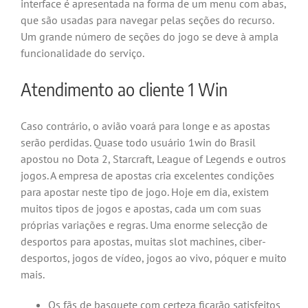
interface é apresentada na forma de um menu com abas,
que são usadas para navegar pelas seções do recurso.
Um grande número de seções do jogo se deve à ampla
funcionalidade do serviço.
Atendimento ao cliente 1 Win
Caso contrário, o avião voará para longe e as apostas
serão perdidas. Quase todo usuário 1win do Brasil
apostou no Dota 2, Starcraft, League of Legends e outros
jogos. A empresa de apostas cria excelentes condições
para apostar neste tipo de jogo. Hoje em dia, existem
muitos tipos de jogos e apostas, cada um com suas
próprias variações e regras. Uma enorme selecção de
desportos para apostas, muitas slot machines, ciber-
desportos, jogos de vídeo, jogos ao vivo, póquer e muito
mais.
Os fãs de basquete com certeza ficarão satisfeitos