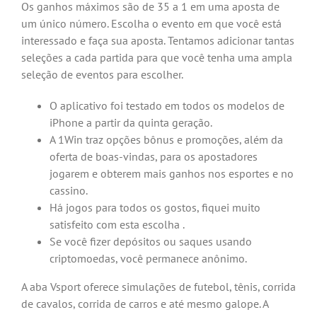
Os ganhos máximos são de 35 a 1 em uma aposta de
um único número. Escolha o evento em que você está
interessado e faça sua aposta. Tentamos adicionar tantas
seleções a cada partida para que você tenha uma ampla
seleção de eventos para escolher.
O aplicativo foi testado em todos os modelos de
iPhone a partir da quinta geração.
A 1Win traz opções bônus e promoções, além da
oferta de boas-vindas, para os apostadores
jogarem e obterem mais ganhos nos esportes e no
cassino.
Há jogos para todos os gostos, fiquei muito
satisfeito com esta escolha .
Se você fizer depósitos ou saques usando
criptomoedas, você permanece anônimo.
A aba Vsport oferece simulações de futebol, tênis, corrida
de cavalos, corrida de carros e até mesmo galope. A