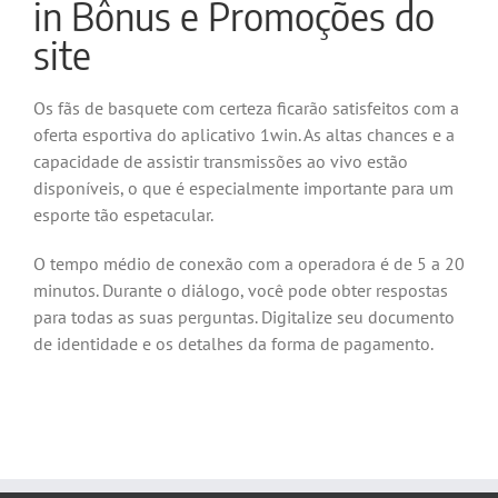
in Bônus e Promoções do
site
Os fãs de basquete com certeza ficarão satisfeitos com a
oferta esportiva do aplicativo 1win. As altas chances e a
capacidade de assistir transmissões ao vivo estão
disponíveis, o que é especialmente importante para um
esporte tão espetacular.
O tempo médio de conexão com a operadora é de 5 a 20
minutos. Durante o diálogo, você pode obter respostas
para todas as suas perguntas. Digitalize seu documento
de identidade e os detalhes da forma de pagamento.