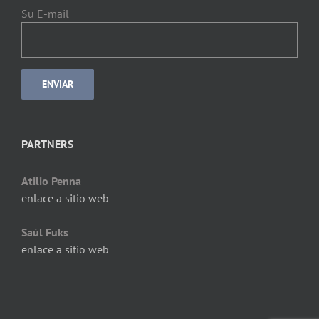
Su E-mail
PARTNERS
Atilio Penna
enlace a sitio web
Saúl Fuks
enlace a sitio web