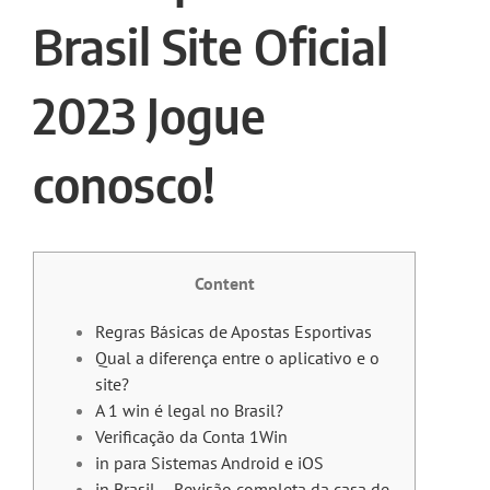
Brasil Site Oficial
2023 Jogue
conosco!
Content
Regras Básicas de Apostas Esportivas
Qual a diferença entre o aplicativo e o
site?
A 1 win é legal no Brasil?
Verificação da Conta 1Win
in para Sistemas Android e iOS
in Brasil – Revisão completa da casa de