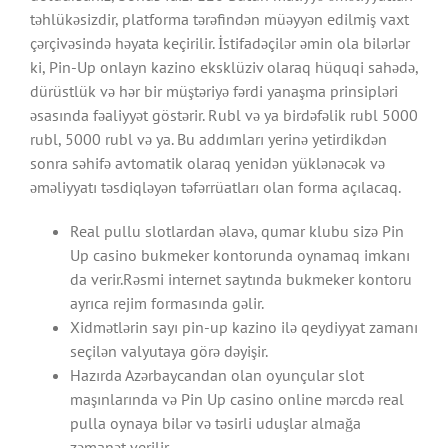
təhlükəsizdir, platforma tərəfindən müəyyən edilmiş vaxt
çərçivəsində həyata keçirilir. İstifadəçilər əmin ola bilərlər
ki, Pin-Up onlayn kazino eksklüziv olaraq hüquqi sahədə,
dürüstlük və hər bir müştəriyə fərdi yanaşma prinsipləri
əsasında fəaliyyət göstərir. Rubl və ya birdəfəlik rubl 5000
rubl, 5000 rubl və ya. Bu addımları yerinə yetirdikdən
sonra səhifə avtomatik olaraq yenidən yüklənəcək və
əməliyyatı təsdiqləyən təfərrüatları olan forma açılacaq.
Real pullu slotlardan əlavə, qumar klubu sizə Pin
Up casino bukmeker kontorunda oynamaq imkanı
da verir.Rəsmi internet saytında bukmeker kontoru
ayrıca rejim formasında gəlir.
Xidmətlərin sayı pin-up kazino ilə qeydiyyat zamanı
seçilən valyutaya görə dəyişir.
Hazırda Azərbaycandan olan oyunçular slot
maşınlarında və Pin Up casino online mərcdə real
pulla oynaya bilər və təsirli uduşlar almağa
zəmanət verilir.