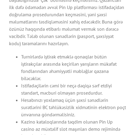
ilk dəfə ödəmədən əvvəl Pin Up platforması istifadəçidən
doğrulama prosedurundan keçməsini, yəni şəxsi
məlumatlarını təsdiqləməsini xahiş edəcəkdir. Buna görə
özünüz haqqında etibarlı məlumat vermək son dərəcə
vacibdir. Tələb olunan sənədlərin (pasport, şəxsiyyət
kodu) taramalarını hazırlayın.
Turnirlərdə iştirak etməklə qonaqlar bütün
iştirakçılar arasında keçirilən yarışların mükafat
fondlarından əhəmiyyətli məbləğlər qazana
biləcəklər.
Istifadəçilərin cəmi bir neçə dəqiqə sərf etdiyi
standart, məcburi olmayan prosedurdur.
Hesabınızı yoxlamaq üçün şəxsi sənədlərin
surətlərini BC təhlükəsizlik xidmətinin elektron poçt
ünvanına göndərməlisiniz.
Kazino kataloqlarında təqdim olunan Pin Up
casino az müxtəlif slot maşınları demo rejimində