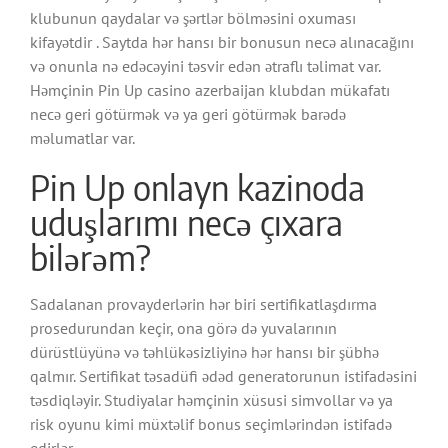
klubunun qaydalar və şərtlər bölməsini oxuması
kifayətdir . Saytda hər hansı bir bonusun necə alınacağını
və onunla nə edəcəyini təsvir edən ətraflı təlimat var.
Həmçinin Pin Up casino azerbaijan klubdan mükafatı
necə geri götürmək və ya geri götürmək barədə
məlumatlar var.
Pin Up onlayn kazinoda
uduşlarımı necə çıxara
bilərəm?
Sadalanan provayderlərin hər biri sertifikatlaşdırma
prosedurundan keçir, ona görə də yuvalarının
dürüstlüyünə və təhlükəsizliyinə hər hansı bir şübhə
qalmır. Sertifikat təsadüfi ədəd generatorunun istifadəsini
təsdiqləyir. Studiyalar həmçinin xüsusi simvollar və ya
risk oyunu kimi müxtəlif bonus seçimlərindən istifadə