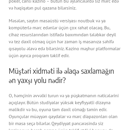
poker, canlı kazino – bütün bu əyləncələrdə siz mərc edə
və həqiqətən pul qazana bilərsiniz.
Məsələn, saytın masaüstü versiyası noutbuk və ya
kompüterlə mərc edənlər üçün çox rahat olacaq. Bu,
cihaz resurslarından istifadə baxımından tələbkar deyil
və tez daxil olmaq üçün hər zaman iş masanıza səhifə
qısayolu əlavə edə bilərsiniz. Kazino məşhur platformalar
üçün ayrıca proqram təklif edir.
Müştəri xidməti ilə əlaqə saxlamağın
ən yaxşı yolu nədir?
O, həmçinin əvvəlki turun və ya püşkatmanın nəticələrini
açıqlayır. Bütün studiyalar yüksək keyfiyyətli dizayna
malikdir və bu, oyuna tam daxil olmağı təmin edir.
Oyunçular müəyyən qaydalar və mərc diapazonları olan
bir masa seçə bilərlər. Qeydiyyat pəncərəsində siz