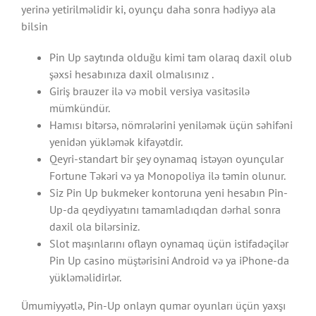
yerinə yetirilməlidir ki, oyunçu daha sonra hədiyyə ala
bilsin
Pin Up saytında olduğu kimi tam olaraq daxil olub
şəxsi hesabınıza daxil olmalısınız .
Giriş brauzer ilə və mobil versiya vasitəsilə
mümkündür.
Hamısı bitərsə, nömrələrini yeniləmək üçün səhifəni
yenidən yükləmək kifayətdir.
Qeyri-standart bir şey oynamaq istəyən oyunçular
Fortune Təkəri və ya Monopoliya ilə təmin olunur.
Siz Pin Up bukmeker kontoruna yeni hesabın Pin-
Up-da qeydiyyatını tamamladıqdan dərhal sonra
daxil ola bilərsiniz.
Slot maşınlarını oflayn oynamaq üçün istifadəçilər
Pin Up casino müştərisini Android və ya iPhone-da
yükləməlidirlər.
Ümumiyyətlə, Pin-Up onlayn qumar oyunları üçün yaxşı