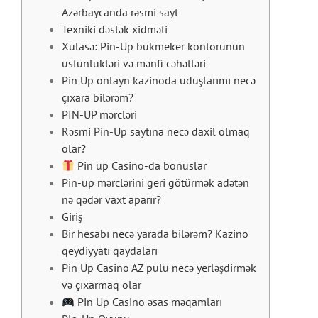
Azərbaycanda rəsmi sayt
Texniki dəstək xidməti
Xülasə: Pin-Up bukmeker kontorunun
üstünlükləri və mənfi cəhətləri
Pin Up onlayn kazinoda uduşlarımı necə
çıxara bilərəm?
PIN-UP mərcləri
Rəsmi Pin-Up saytına necə daxil olmaq
olar?
Pin up Casino-da bonuslar
Pin-up mərclərini geri götürmək adətən
nə qədər vaxt aparır?
Giriş
Bir hesabı necə yarada bilərəm? Kazino
qeydiyyatı qaydaları
Pin Up Casino AZ pulu necə yerləşdirmək
və çıxarmaq olar
Pin Up Casino əsas məqamları