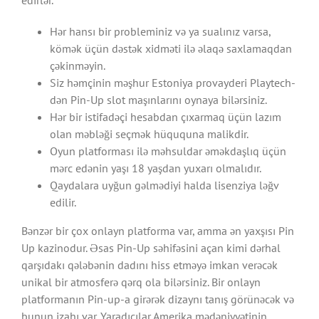
edirlər.
Hər hansı bir probleminiz və ya sualınız varsa,
kömək üçün dəstək xidməti ilə əlaqə saxlamaqdan
çəkinməyin.
Siz həmçinin məşhur Estoniya provayderi Playtech-
dən Pin-Up slot maşınlarını oynaya bilərsiniz.
Hər bir istifadəçi hesabdan çıxarmaq üçün lazım
olan məbləği seçmək hüququna malikdir.
Oyun platforması ilə məhsuldar əməkdaşlıq üçün
mərc edənin yaşı 18 yaşdan yuxarı olmalıdır.
Qaydalara uyğun gəlmədiyi halda lisenziya ləğv
edilir.
Bənzər bir çox onlayn platforma var, amma ən yaxşısı Pin
Up kazinodur. Əsas Pin-Up səhifəsini açan kimi dərhal
qarşıdakı qələbənin dadını hiss etməyə imkan verəcək
unikal bir atmosferə qərq ola bilərsiniz. Bir onlayn
platformanın Pin-up-a girərək dizaynı tanış görünəcək və
bunun izahı var. Yaradıcılar Amerika mədəniyyətinin