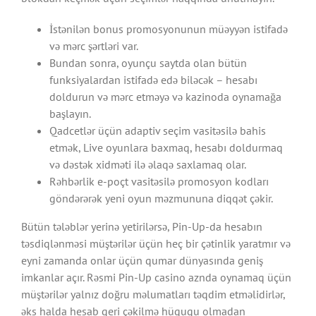
İstənilən bonus promosyonunun müəyyən istifadə
və mərc şərtləri var.
Bundan sonra, oyunçu saytda olan bütün
funksiyalardan istifadə edə biləcək – hesabı
doldurun və mərc etməyə və kazinoda oynamağa
başlayın.
Qadcetlər üçün adaptiv seçim vasitəsilə bahis
etmək, Live oyunlara baxmaq, hesabı doldurmaq
və dəstək xidməti ilə əlaqə saxlamaq olar.
Rəhbərlik e-poçt vasitəsilə promosyon kodları
göndərərək yeni oyun məzmununa diqqət çəkir.
Bütün tələblər yerinə yetirilərsə, Pin-Up-da hesabın
təsdiqlənməsi müştərilər üçün heç bir çətinlik yaratmır və
eyni zamanda onlar üçün qumar dünyasında geniş
imkanlar açır. Rəsmi Pin-Up casino aznda oynamaq üçün
müştərilər yalnız doğru məlumatları təqdim etməlidirlər,
əks halda hesab geri çəkilmə hüququ olmadan