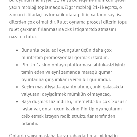
yaxın məbləğ toplamaqdır. Əgər məbləğ 21-i keçərsə, o
zaman istifadəçi avtomatik olaraq itirir, xalların sayı isə
dilerdən çox olmalıdır. Rulet oynama prosesi dilerin topu
rulet çarxının fırlanmasına əks istiqamətdə atmasını
nəzərdə tutur.
Bununla belə, adi oyunçular üçün daha çox
müntəzəm promosyonlar görmək istərdim.
Pin Up Casino onlayn platforması təhlükəsizliyinizi
təmin edən və eyni zamanda maraqlı qumar
oyunlarına giriş imkanı verən bir qurumdur.
Seçim məsuliyyətlə aparılmalıdır, çünki gələcəkdə
valyutanı dəyişdirmək mümkün olmayacaq.
Başa düşmək lazımdır ki, İnternetdə bir çox “xüsusi”
rəylər var, onlar üçün kazino Pin Up oyunçularını
cəlb etmək istəyən rəqib strukturlar tərəfindən
ödənilir.
Onlarda yaxşı məsləhətlər və xəbərdarlıqlar, xidmətin