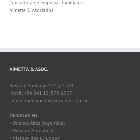
Consultora de empresas familiares
Aimetta & Asociados
AIMETTA & ASOC.
Rosario: Santiago 421, p1 - d1
Móvil: +54 341 15-579-1907
contacto@aimettayasociados.com.ar
OFICINAS EN:
» Buenos Aires (Argentina)
» Rosario (Argentina)
» Montevideo (Uruguay)