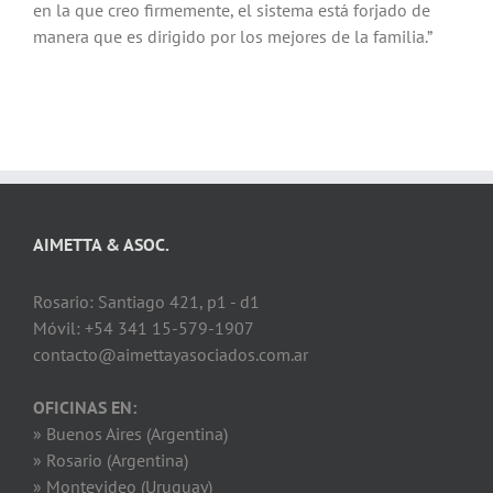
en la que creo firmemente, el sistema está forjado de
manera que es dirigido por los mejores de la familia.”
AIMETTA & ASOC.
Rosario: Santiago 421, p1 - d1
Móvil: +54 341 15-579-1907
contacto@aimettayasociados.com.ar
OFICINAS EN:
» Buenos Aires (Argentina)
» Rosario (Argentina)
» Montevideo (Uruguay)