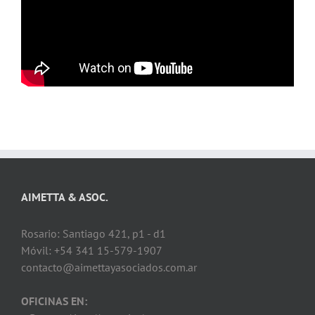
AIMETTA & ASOC.
Rosario: Santiago 421, p1 - d1
Móvil: +54 341 15-579-1907
contacto@aimettayasociados.com.ar
OFICINAS EN: