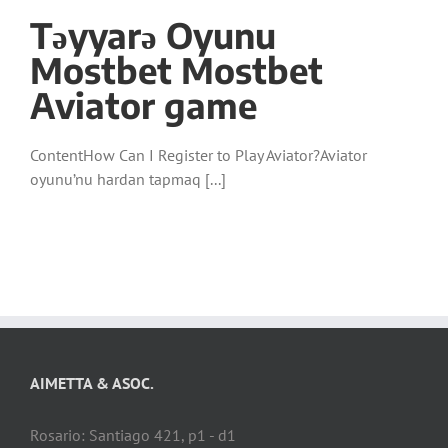
Təyyarə Oyunu
Mostbet Mostbet
Aviator game
ContentHow Can I Register to Play Aviator?Aviator
oyunu’nu hardan tapmaq [...]
AIMETTA & ASOC.
Rosario: Santiago 421, p1 - d1