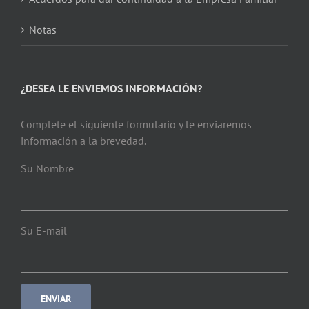
Notas
¿DESEA LE ENVIEMOS INFORMACIÓN?
Complete el siguiente formulario y le enviaremos
información a la brevedad.
Su Nombre
Su E-mail