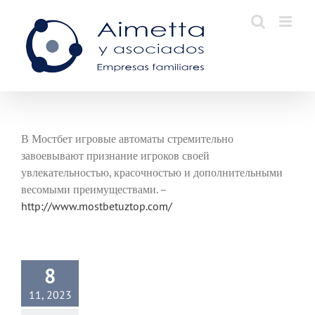
Skip
to
content
В Мостбет игровые автоматы стремительно
завоевывают признание игроков своей
увлекательностью, красочностью и дополнительными
весомыми преимуществами. –
http://www.mostbetuztop.com/
8
11, 2023