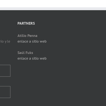
PARTNERS
Atilio Penna
io y le
enlace a sitio web
Saúl Fuks
enlace a sitio web