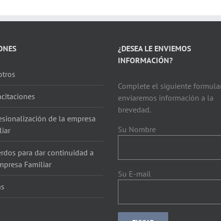
ONES
¿DESEA LE ENVIEMOS
INFORMACIÓN?
tros
Complete el siguiente formular
citaciones
enviaremos información a la
brevedad.
esionalización de la empresa
Su Nombre
liar
rdos para dar continuidad a
mpresa Familiar
Su E-mail
as