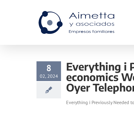
Skip
to
content
Everything i 
8
economics We
02, 2024
Oyer Telephon
Everything i Previously Needed t