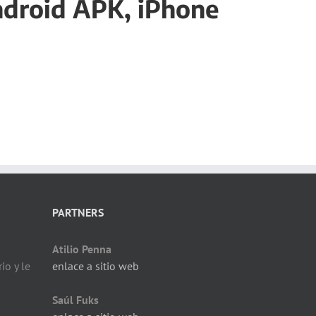
ndroid APK, iPhone
PARTNERS
Atilio Penna
io y le
enlace a sitio web
Saúl Fuks