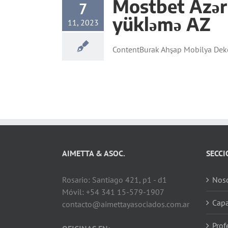
Mostbet Azər
7
yükləmə AZ
11, 2023
ContentBurak Ahşap Mobilya Deko
AIMETTA & ASOC.
SECCI
Rosario: Santiago 421, p1 - d1
Noso
Móvil: +54 341 15-579-1907
Capa
contacto@aimettayasociados.com.ar
Prof