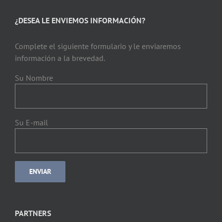
¿DESEA LE ENVIEMOS INFORMACIÓN?
Complete el siguiente formulario y le enviaremos
información a la brevedad.
Su Nombre
Su E-mail
PARTNERS