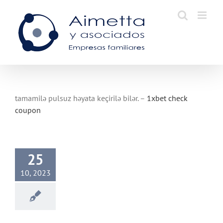
Skip
to
content
tamamilə pulsuz həyata keçirilə bilər. –
1xbet check
coupon
25
10, 2023