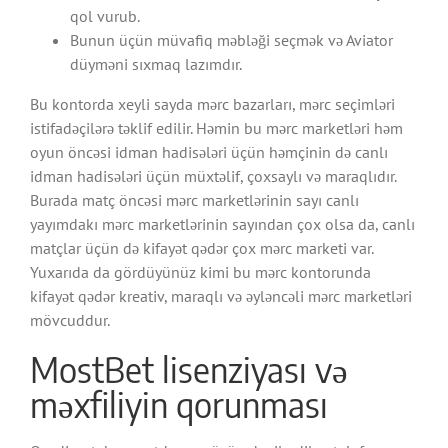
qol vurub.
Bunun üçün müvafiq məbləği seçmək və Aviator
düyməni sıxmaq lazımdır.
Bu kontorda xeyli sayda mərc bazarları, mərc seçimləri
istifadəçilərə təklif edilir. Həmin bu mərc marketləri həm
oyun öncəsi idman hadisələri üçün həmçinin də canlı
idman hadisələri üçün müxtəlif, çoxsaylı və maraqlıdır.
Burada matç öncəsi mərc marketlərinin sayı canlı
yayımdakı mərc marketlərinin sayından çox olsa da, canlı
matçlar üçün də kifayət qədər çox mərc marketi var.
Yuxarıda da gördüyünüz kimi bu mərc kontorunda
kifayət qədər kreativ, maraqlı və əyləncəli mərc marketləri
mövcuddur.
MostBet lisenziyası və
məxfiliyin qorunması