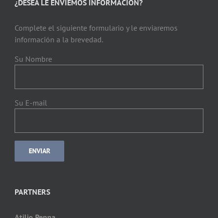
¿DESEA LE ENVIEMOS INFORMACIÓN?
Complete el siguiente formulario y le enviaremos
información a la brevedad.
Su Nombre
Su E-mail
PARTNERS
Atilio Penna