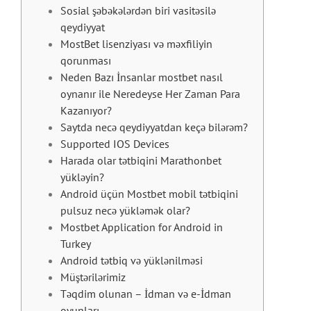
Sosial şəbəkələrdən biri vasitəsilə
qeydiyyat
MostBet lisenziyası və məxfiliyin
qorunması
Neden Bazı İnsanlar mostbet nasıl
oynanır ile Neredeyse Her Zaman Para
Kazanıyor?
Saytda necə qeydiyyatdan keçə bilərəm?
Supported IOS Devices
Harada olar tətbiqini Marathonbet
yükləyin?
Android üçün Mostbet mobil tətbiqini
pulsuz necə yükləmək olar?
Mostbet Application for Android in
Turkey
Android tətbiq və yüklənilməsi
Müştərilərimiz
Təqdim olunan – İdman və e-İdman
oyunları