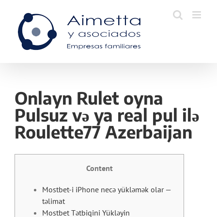
Skip
to
content
Onlayn Rulet oyna
Pulsuz və ya real pul ilə
Roulette77 Azerbaijan
Content
Mostbet-i iPhone necə yükləmək olar —
təlimat
Mostbet Tətbiqini Yükləyin