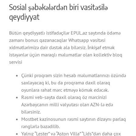
Sosial şəbəkələrdən biri vasitəsilə
qeydiyyat
Bütün qeydiyyatlı istifadəçilər EPUL.az saytında ödəmə
zamanı bonus qazanacaqlar Whatsapp vasitəsi
xidmətlərimizə dair dəstək ala bilərsiz. İnkişaf etmək
istəyənlər üçün maraqlı məlumatlar olan kollektiv bloq
servisi
Çünki proqram sizin hesab məlumatlarınızı özündə
saxlayacaq ki, bu da proqrama daxil olaraq
oyunlara rahat mərc etməyə kömək edəcək.
Rəsmi veb-sayta daxil olaraq öz mərcinizi
Azərbaycanın milli valyutası olan AZN-lə edə
bilərsiniz.
Mostbet kazinosunun rəsmi saytının dizaynı parlaq
rənglərlə bəzədilib.
Yalnız “Lester” və “Aston Villa” “Lids”dən daha çox