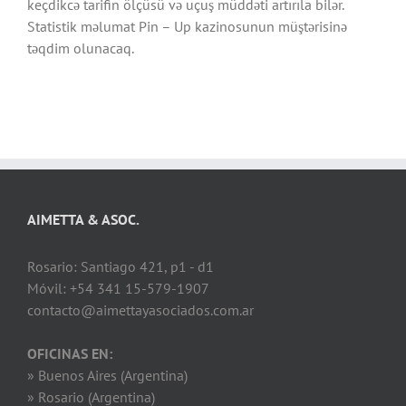
keçdikcə tarifin ölçüsü və uçuş müddəti artırıla bilər.
Statistik məlumat Pin – Up kazinosunun müştərisinə
təqdim olunacaq.
AIMETTA & ASOC.
Rosario: Santiago 421, p1 - d1
Móvil: +54 341 15-579-1907
contacto@aimettayasociados.com.ar
OFICINAS EN:
» Buenos Aires (Argentina)
» Rosario (Argentina)