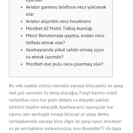
Aviator gamenu telefona necə yükləmək
olar
Aviator alqoritm necə hesablanır
Mostbet AZ Mobil Tətbiq Asanlığı
Messi Barselonaya qayıtsa, ondan necə
istifadə etmək olar?
Azərbaycanda şirkət sahibi olmaq üçün
nə etmək lazımdır?
Mostbet-dən pulu necə çıxarmaq olar?
Bu veb saytda sizinlə manatla oynaya biləcəyiniz ən yaxşı
real pul oyunları ilə tanış olacağıq. Fərqli kazino ruleti
variantları üzrə hər şeyin detallı və diqqətli şəkildə
təhlilini təqdim edəcəyik. Azərbaycanlı oyunçular hər
oyunu ayrı-ayrılıqda sınaya biləcəyi ən yaxşı demo
versiyalarında oynaya bilər. Əgər ən yaxşı oyun əmsalları
və ya versiyaların axtarırsınızsa, onu Roulette77-də tapa