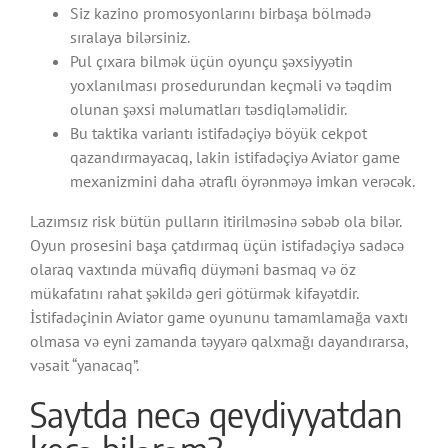
Siz kazino promosyonlarını birbaşa bölmədə
sıralaya bilərsiniz.
Pul çıxara bilmək üçün oyunçu şəxsiyyətin
yoxlanılması prosedurundan keçməli və təqdim
olunan şəxsi məlumatları təsdiqləməlidir.
Bu taktika variantı istifadəçiyə böyük cekpot
qazandırmayacaq, lakin istifadəçiyə Aviator game
mexanizmini daha ətraflı öyrənməyə imkan verəcək.
Lazımsız risk bütün pulların itirilməsinə səbəb ola bilər.
Oyun prosesini başa çatdırmaq üçün istifadəçiyə sadəcə
olaraq vaxtında müvafiq düyməni basmaq və öz
mükafatını rahat şəkildə geri götürmək kifayətdir.
İstifadəçinin Aviator game oyununu tamamlamağa vaxtı
olmasa və eyni zamanda təyyarə qalxmağı dayandırarsa,
vəsait “yanacaq”.
Saytda necə qeydiyyatdan