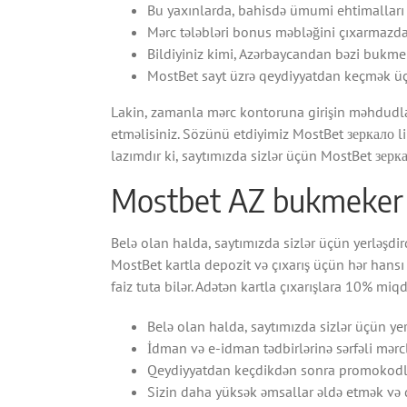
Bu yaxınlarda, bahisdə ümumi ehtimallar
Mərc tələbləri bonus məbləğini çıxarmazdan
Bildiyiniz kimi, Azərbaycandan bəzi bukmek
MostBet sayt üzrə qeydiyyatdan keçmək üçü
Lakin, zamanla mərc kontoruna girişin məhdudlaş
etməlisiniz. Sözünü etdiyimiz MostBet зеркало li
lazımdır ki, saytımızda sizlər üçün MostBet зеркал
Mostbet AZ bukmeker
Belə olan halda, saytımızda sizlər üçün yerləşdir
MostBet kartla depozit və çıxarış üçün hər hansı
faiz tuta bilər. Adətən kartla çıxarışlara 10% miq
Belə olan halda, saytımızda sizlər üçün yer
İdman və e-idman tədbirlərinə sərfəli mər
Qeydiyyatdan keçdikdən sonra promokodla
Sizin daha yüksək əmsallar əldə etmək və