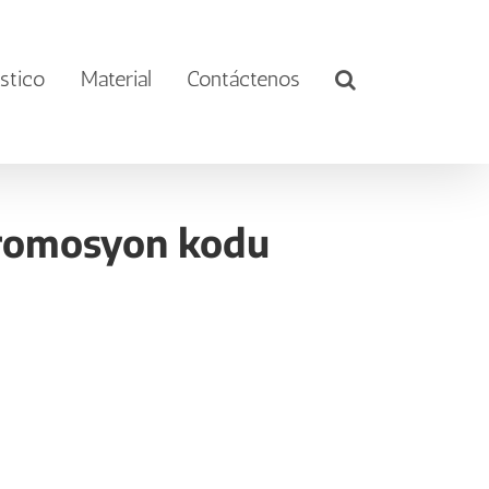
stico
Material
Contáctenos
romosyon kodu