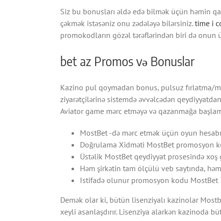
Siz bu bonusları əldə edə bilmək üçün həmin qay
çəkmək istəsəniz onu zədələyə bilərsiniz.
time i 
promokodların gözəl tərəflərindən biri də onun 
bet az Promos və Bonuslar
Kazino pul qoymadan bonus, pulsuz fırlatma/mər
ziyarətçilərinə sistemdə əvvəlcədən qeydiyyatdan 
Aviator game mərc etməyə və qazanmağa başlamağa 
MostBet -də mərc etmək üçün oyun hesabın
Doğrulama Xidməti MostBet promosyon kodla
Üstəlik MostBet qeydiyyat prosesində xoş 
Həm şirkətin tam ölçülü veb saytında, hə
Istifadə olunur promosyon kodu MostBet 3
Demək olar ki, bütün lisenziyalı kazinolar Mostb
xeyli asanlaşdırır. Lisenziya alarkən kazinoda büt