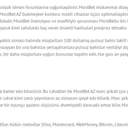
öyük idman forumlarına uyğunlaşdırılır. MostBet mükəmməl dizayn
i, MostBet AZ bukmeyker kontoru mobil cihazlar üçün optimallaşdırı
kildədir. MostBet lisenziyası və məxfiliyin qorunması MostBetlə ilin
asət kimi sahələrdə baş verən önəmli hadisələri proqnoz etməklə m
yətsiz olması halında müştərilərə 100 dollarlıq pulsuz bahis təklif 
yyən bir sıra bahislər yerləşdirənlərə pulsuz bahislər verildiyi di
, bir daha müştərilərə uyğun bonuslar təqdim edir. Hər gün ən yax
la barter edə bilərsiniz. Bu cəhətdən bk MostBet AZ mərc şirkəti çox
r cəhət kimi canlı yayımların az olmasını qeyd edə bilərik. Mərc şir
r bir oyunçu qazanc ölçüsünü əhəmiyyətli dərəcədə artıra bilər. Mos
dilən bütün metodlar (Visa, Mastercard, WebMoney, Bitcoin, Litecoin