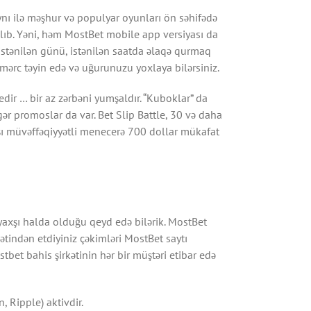
ı ilə məşhur və populyar oyunları ön səhifədə
lıb. Yəni, həm MostBet mobile app versiyası da
 istənilən günü, istənilən saatda əlaqə qurmaq
ərc təyin edə və uğurunuzu yoxlaya bilərsiniz.
edir … bir az zərbəni yumşaldır. “Kuboklar” da
gər promoslar da var. Bet Slip Battle, 30 və daha
şı müvəffəqiyyətli menecerə 700 dollar mükafat
 yaxşı halda olduğu qeyd edə bilərik. MostBet
kətindən etdiyiniz çəkimləri MostBet saytı
tbet bahis şirkətinin hər bir müştəri etibar edə
, Ripple) aktivdir.