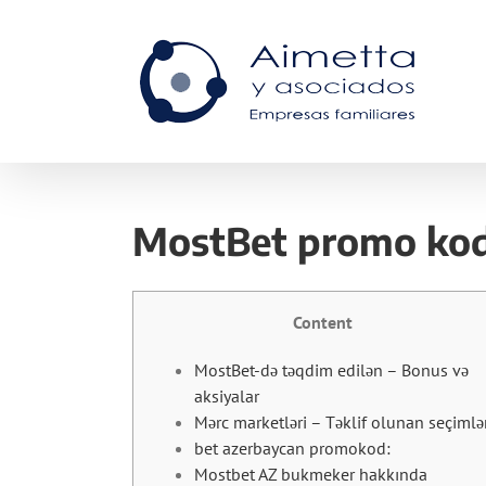
Skip
to
content
MostBet promo ko
Content
MostBet-də təqdim edilən – Bonus və
aksiyalar
Mərc marketləri – Təklif olunan seçimlə
bet azerbaycan promokod:
Mostbet AZ bukmeker hakkında