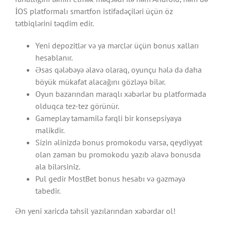
İOS platformalı smartfon istifadəçiləri üçün öz
tətbiqlərini təqdim edir.
Yeni depozitlər və ya mərclər üçün bonus xalları
hesablanır.
Əsas qələbəyə əlavə olaraq, oyunçu hələ də daha
böyük mükafat alacağını gözləyə bilər.
Oyun bazarından maraqlı xəbərlər bu platformada
olduqca tez-tez görünür.
Gameplay tamamilə fərqli bir konsepsiyaya
malikdir.
Sizin əlinizdə bonus promokodu varsa, qeydiyyat
olan zaman bu promokodu yazıb əlavə bonusda
ala bilərsiniz.
Pul gedir MostBet bonus hesabı və gəzməyə
tabedir.
Ən yeni xaricdə təhsil yazılarından xəbərdar ol!