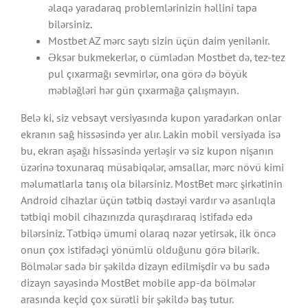
əlaqə yaradaraq problemlərinizin həllini tapa
bilərsiniz.
Mostbet AZ mərc saytı sizin üçün daim yenilənir.
Əksər bukmekerlər, o cümlədən Mostbet də, tez-tez
pul çıxarmağı sevmirlər, ona görə də böyük
məbləğləri hər gün çıxarmağa çalışmayın.
Belə ki, siz vebsayt versiyasında kupon yaradərkən onlar
ekranın sağ hissəsində yer alır. Lakin mobil versiyada isə
bu, ekran aşağı hissəsində yerləşir və siz kupon nişanın
üzərinə toxunaraq müsabiqələr, əmsallar, mərc növü kimi
məlumatlarla tanış ola bilərsiniz. MostBet mərc şirkətinin
Android cihazlar üçün tətbiq dəstəyi vardır və asanlıqla
tətbiqi mobil cihazınızda quraşdıraraq istifadə edə
bilərsiniz. Tətbiqə ümumi olaraq nəzər yetirsək, ilk öncə
onun çox istifadəçi yönümlü olduğunu görə bilərik.
Bölmələr sadə bir şəkildə dizayn edilmişdir və bu sadə
dizayn sayəsində MostBet mobile app-da bölmələr
arasında keçid çox sürətli bir şəkildə baş tutur.