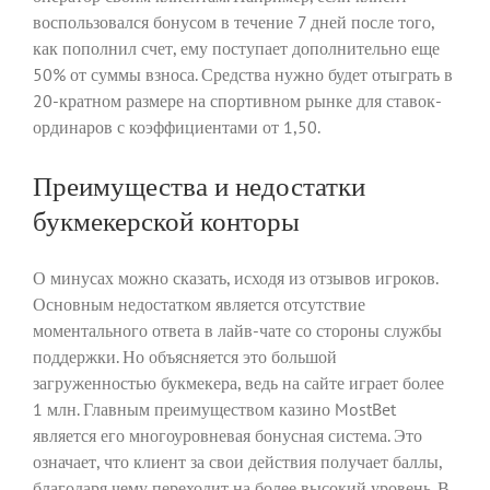
воспользовался бонусом в течение 7 дней после того,
как пополнил счет, ему поступает дополнительно еще
50% от суммы взноса. Средства нужно будет отыграть в
20-кратном размере на спортивном рынке для ставок-
ординаров с коэффициентами от 1,50.
Преимущества и недостатки
букмекерской конторы
О минусах можно сказать, исходя из отзывов игроков.
Основным недостатком является отсутствие
моментального ответа в лайв-чате со стороны службы
поддержки. Но объясняется это большой
загруженностью букмекера, ведь на сайте играет более
1 млн. Главным преимуществом казино MostBet
является его многоуровневая бонусная система. Это
означает, что клиент за свои действия получает баллы,
благодаря чему переходит на более высокий уровень. В