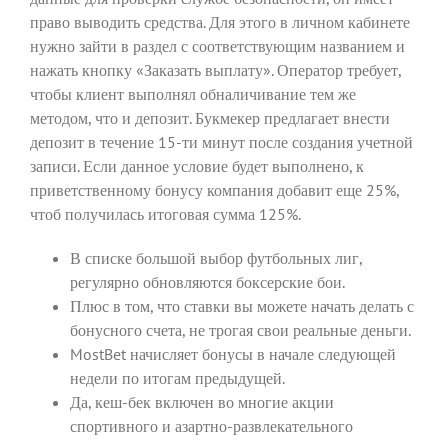
право выводить средства. Для этого в личном кабинете
нужно зайти в раздел с соответствующим названием и
нажать кнопку «Заказать выплату». Оператор требует,
чтобы клиент выполнял обналичивание тем же
методом, что и депозит. Букмекер предлагает внести
депозит в течение 15-ти минут после создания учетной
записи. Если данное условие будет выполнено, к
приветственному бонусу компания добавит еще 25%,
чтоб получилась итоговая сумма 125%.
В списке большой выбор футбольных лиг,
регулярно обновляются боксерские бои.
Плюс в том, что ставки вы можете начать делать с
бонусного счета, не трогая свои реальные деньги.
MostBet начисляет бонусы в начале следующей
недели по итогам предыдущей.
Да, кеш-бек включен во многие акции
спортивного и азартно-развлекательного