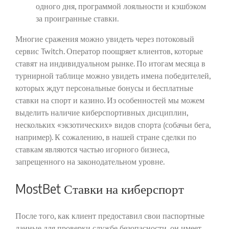
одного дня, программой лояльности и кэшбэком
за проигранные ставки.
Многие сражения можно увидеть через потоковый
сервис Twitch. Оператор поощряет клиентов, которые
ставят на индивидуальном рынке. По итогам месяца в
турнирной таблице можно увидеть имена победителей,
которых ждут персональные бонусы и бесплатные
ставки на спорт и казино. Из особенностей мы можем
выделить наличие киберспортивных дисциплин,
нескольких «экзотических» видов спорта (собачьи бега,
например). К сожалению, в нашей стране сделки по
ставкам являются частью игорного бизнеса,
запрещенного на законодательном уровне.
MostBet Ставки на киберспорт
После того, как клиент предоставил свои паспортные
данные для проверки службе безопасности, он имеет