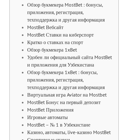
Обзор букмекера MostBet : бонусы,
приложения, регистрация,
техподдержка и другая информация
MostBet Вебсайт
MostBet Ставки на киберспорт
Кратко о ставках на спорт
Обзор букмекера 1xBet
Удобен ли официальный сайта MostBet
и приложения для Узбекистана
Обзор букмекера 1xBet : бонусы,
приложения, регистрация,
техподдержка и другая информация
Виртуальная игра Aviator на Mostbet
MostBet Бонус на первый депозит
MostBet Приложения
Игровые автоматы
MostBet – № 1 в Узбекистане
Казино, автоматы, live-казино MostBet
Спортивные ставки