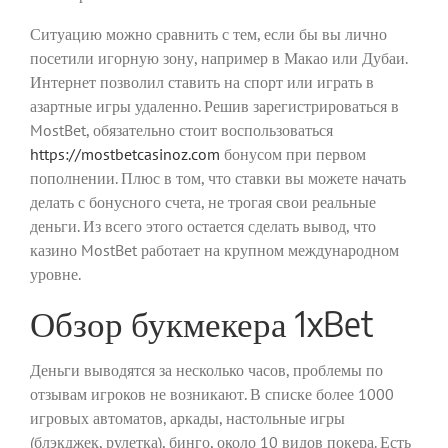
Ситуацию можно сравнить с тем, если бы вы лично
посетили игорную зону, например в Макао или Дубаи.
Интернет позволил ставить на спорт или играть в
азартные игры удаленно. Решив зарегистрироваться в
MostBet, обязательно стоит воспользоваться
https://mostbetcasinoz.com
бонусом при первом
пополнении. Плюс в том, что ставки вы можете начать
делать с бонусного счета, не трогая свои реальные
деньги. Из всего этого остается сделать вывод, что
казино MostBet работает на крупном международном
уровне.
Обзор букмекера 1xBet
Деньги выводятся за несколько часов, проблемы по
отзывам игроков не возникают. В списке более 1000
игровых автоматов, аркады, настольные игры
(блэкджек, рулетка), бинго, около 10 видов покера. Есть