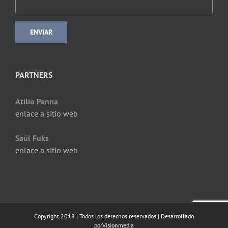
PARTNERS
Atilio Penna
enlace a sitio web
Saúl Fuks
enlace a sitio web
Copyright 2018 | Todos los derechos reservados | Desarrollado
por
Visionmedia