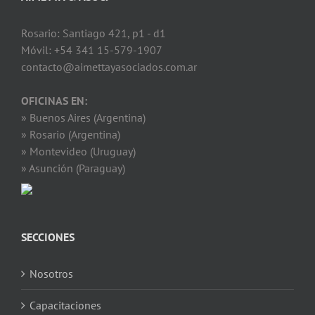
Rosario: Santiago 421, p1 - d1
Móvil: +54 341 15-579-1907
contacto@aimettayasociados.com.ar
OFICINAS EN:
» Buenos Aires (Argentina)
» Rosario (Argentina)
» Montevideo (Uruguay)
» Asunción (Paraguay)
SECCIONES
Nosotros
Capacitaciones