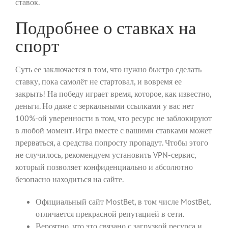
ставок.
Подробнее о ставках на
спорт
Суть ее заключается в том, что нужно быстро сделать
ставку, пока самолёт не стартовал, и вовремя ее
закрыть! На победу играет время, которое, как известно,
деньги. Но даже с зеркальными ссылками у вас нет
100%-ой уверенности в том, что ресурс не заблокируют
в любой момент. Игра вместе с вашими ставками может
прерваться, а средства попросту пропадут. Чтобы этого
не случилось, рекомендуем установить VPN-сервис,
который позволяет конфиденциально и абсолютно
безопасно находиться на сайте.
Официальный сайт MostBet, в том числе MostBet,
отличается прекрасной репутацией в сети.
Вероятно, что это связано с загрузкой ресурса и