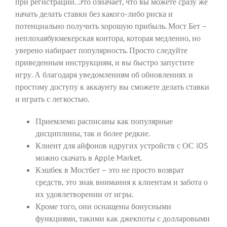
при регистрации. Это означает, что вы можете сразу же
начать делать ставки без какого-либо риска и
потенциально получить хорошую прибыль. Мост Бет –
неплохаябукмекерская контора, которая медленно, но
уверено набирает популярность. Просто следуйте
приведенным инструкциям, и вы быстро запустите
игру. А благодаря уведомлениям об обновлениях и
простому доступу к аккаунту вы сможете делать ставки
и играть с легкостью.
Приемлемо расписаны как популярные
дисциплины, так и более редкие.
Клиент для айфонов идругих устройств с ОС iOS
можно скачать в Apple Market.
Кэшбек в Мостбет – это не просто возврат
средств, это знак внимания к клиентам и забота о
их удовлетворении от игры.
Кроме того, они оснащены бонусными
функциями, такими как джекпоты с долларовыми