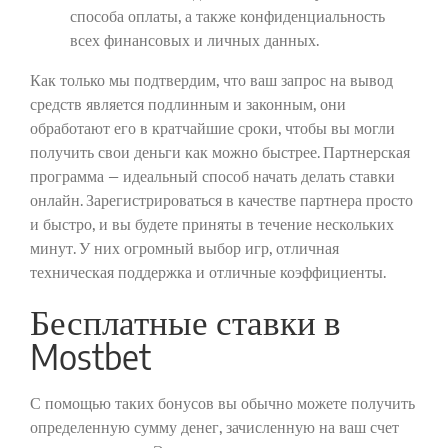
способа оплаты, а также конфиденциальность
всех финансовых и личных данных.
Как только мы подтвердим, что ваш запрос на вывод
средств является подлинным и законным, они
обработают его в кратчайшие сроки, чтобы вы могли
получить свои деньги как можно быстрее. Партнерская
программа — идеальный способ начать делать ставки
онлайн. Зарегистрироваться в качестве партнера просто
и быстро, и вы будете приняты в течение нескольких
минут. У них огромный выбор игр, отличная
техническая поддержка и отличные коэффициенты.
Бесплатные ставки в
Mostbet
С помощью таких бонусов вы обычно можете получить
определенную сумму денег, зачисленную на ваш счет