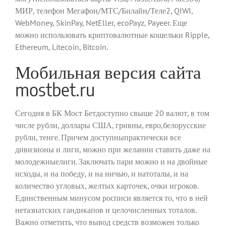
МИР, телефон Мегафон/МТС/Билайн/Теле2, QIWI,
WebMoney, SkinPay, NetEller, ecoPayz, Payeer. Еще
можно использовать криптовалютные кошельки Ripple,
Ethereum, Litecoin, Bitcoin.
Мобильная версия сайта
mostbet.ru
Сегодня в БК Мост Бетдоступно свыше 20 валют, в том
числе рубли, доллары США, гривны, евро,белорусские
рубли, тенге. Причем доступныпрактически все
дивизионы и лиги, можно при желании ставить даже на
молодежныелиги. Заключать пари можно и на двойные
исходы, и на победу, и на ничью, и натоталы, и на
количество угловых, желтых карточек, очки игроков.
Единственным минусом росписи является то, что в ней
нетазиатских гандикапов и целочисленных тоталов.
Важно отметить, что вывод средств возможен только