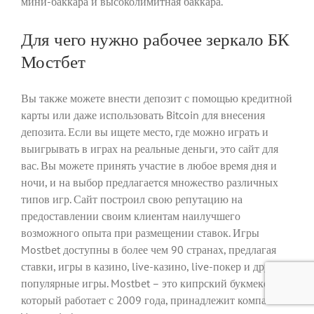
мини-баккара и высоколимитная баккара.
Для чего нужно рабочее зеркало БК
Мостбет
Вы также можете внести депозит с помощью кредитной
карты или даже использовать Bitcoin для внесения
депозита. Если вы ищете место, где можно играть и
выигрывать в играх на реальные деньги, это сайт для
вас. Вы можете принять участие в любое время дня и
ночи, и на выбор предлагается множество различных
типов игр. Сайт построил свою репутацию на
предоставлении своим клиентам наилучшего
возможного опыта при размещении ставок. Игры
Mostbet доступны в более чем 90 странах, предлагая
ставки, игры в казино, live-казино, live-покер и другие
популярные игры. Mostbet – это кипрский букмекер,
который работает с 2009 года, принадлежит компании