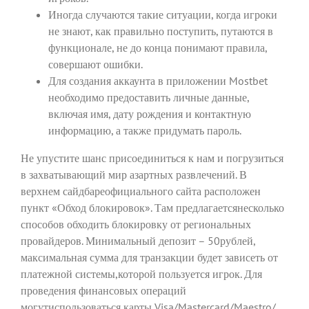
Иногда случаются такие ситуации, когда игроки
не знают, как правильно поступить, путаются в
функционале, не до конца понимают правила,
совершают ошибки.
Для создания аккаунта в приложении Mostbet
необходимо предоставить личные данные,
включая имя, дату рождения и контактную
информацию, а также придумать пароль.
Не упустите шанс присоединиться к нам и погрузиться
в захватывающий мир азартных развлечений. В
верхнем сайдбареофициального сайта расположен
пункт «Обход блокировок». Там предлагаетсянесколько
способов обходить блокировку от региональных
провайдеров. Минимальный депозит – 50рублей,
максимальная сумма для транзакции будет зависеть от
платежной системы,которой пользуется игрок. Для
проведения финансовых операций
могутиспользоваться карты Visa/Mastercard/Maestro/