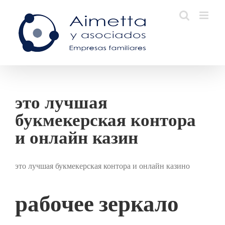
Skip
to
content
это лучшая
букмекерская контора
и онлайн казин
это лучшая букмекерская контора и онлайн казино
рабочее зеркало