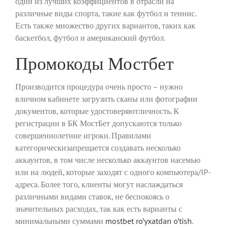
одни из лучших коэффициентов в отрасли на
различные виды спорта, такие как футбол и теннис.
Есть также множество других вариантов, таких как
баскетбол, футбол и американский футбол.
Промокоды Мостбет
Производится процедура очень просто – нужно
вличном кабинете загрузить сканы или фотографии
документов, которые удостоверяютличность. К
регистрации в БК МостБет допускаются только
совершеннолетние игроки. Правилами
категорическизапрещается создавать несколько
аккаунтов, в том числе несколько аккаунтов насемью
или на людей, которые заходят с одного компьютера/IP-
адреса. Более того, клиенты могут наслаждаться
различными видами ставок, не беспокоясь о
значительных расходах, так как есть варианты с
минимальными суммами
mostbet ro’yxatdan o’tish
.