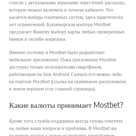
список с актуальными зеркалами через email-рассылку,
которую можно включить в личном кабинете. Что
касается выбора платежных систем, здесь практически
нет ограничений. Букмекерская контора Mostbet
предлагает Вашему выбору карты любых проверенных
банков и онлайн-кошельки.
Именно поэтому в Mostbet было разработано
мобильное приложение. Пока приложение Mostbet
доступно только пользователям смартфонов,
работающим на базе Android. Скачать его можно либо
на портале Mostbet (ссылка на скачивание расположена
в левом верхнем углу главной страницы).
Какие валюты принимает Mostbet?
Кроме того, служба поддержки всегда готова ответить
на любые ваши вопросы и проблемы. В Mostbet вы
получите доступ к играм от ведущих провайдеров,