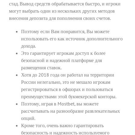
стад. Вывод средств обрабатывается быстро, и игроки
могут выбрать один из нескольких других методов
внесения депозита для пополнения своих счетов.
Поэтому если Вам понравится, Вы можете
использовать его как источник дополнительного
дохода.
Это гарантирует игрокам доступ к более
безопасной и надежной платформе для
размещения ставок.
Хотя до 2018 года он работал на территории
России нелегально, это не мешало игрокам
регистрироваться в офшорах и пользоваться
преимуществами этой букмекерской конторы.
Поэтому, играя в Mostbet, вы можете
рассчитывать на разнообразие развлекательных
опций.
Кроме того, очень важно гарантировать
безопасность и надежность используемого