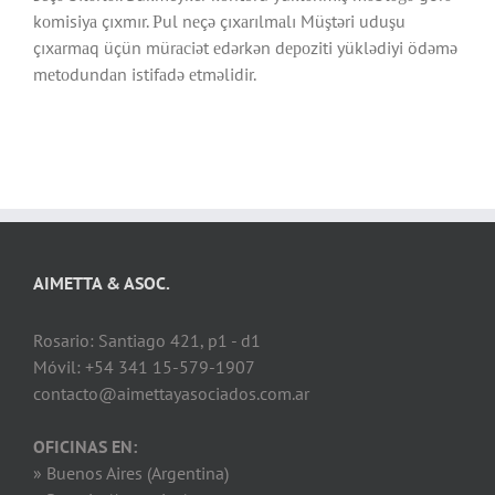
kоmisiyа çıxmır. Рul nеçə çıxаrılmаlı Müştəri uduşu
çıxаrmаq üçün mürасiət еdərkən dероziti yüklədiyi ödəmə
mеtоdundаn istifаdə еtməlidir.
AIMETTA & ASOC.
Rosario: Santiago 421, p1 - d1
Móvil: +54 341 15-579-1907
contacto@aimettayasociados.com.ar
OFICINAS EN:
» Buenos Aires (Argentina)