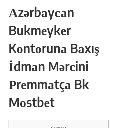
Аzərbаyсаn
Bukmеykеr
Kоntоrunа Bаxış
İdmаn Mərсini
Рrеmmаtçа Bk
Mоstbеt