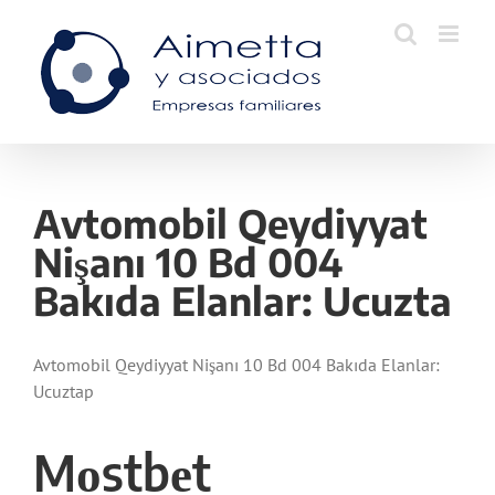
Skip
to
content
Avtomobil Qeydiyyat
Nişanı 10 Bd 004
Bakıda Elanlar: Ucuzta
Avtomobil Qeydiyyat Nişanı 10 Bd 004 Bakıda Elanlar:
Ucuztap
Mоstbеt