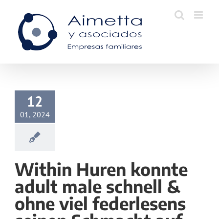
Skip
to
content
12
01, 2024
Within Huren konnte
adult male schnell &
ohne viel federlesens