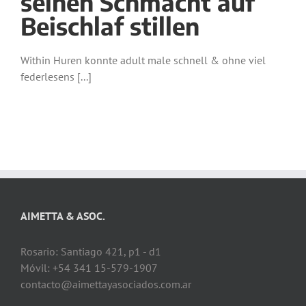
seinen Schmacht auf
Beischlaf stillen
Within Huren konnte adult male schnell & ohne viel
federlesens [...]
AIMETTA & ASOC.
Rosario: Santiago 421, p1 - d1
Móvil: +54 341 15-579-1907
contacto@aimettayasociados.com.ar