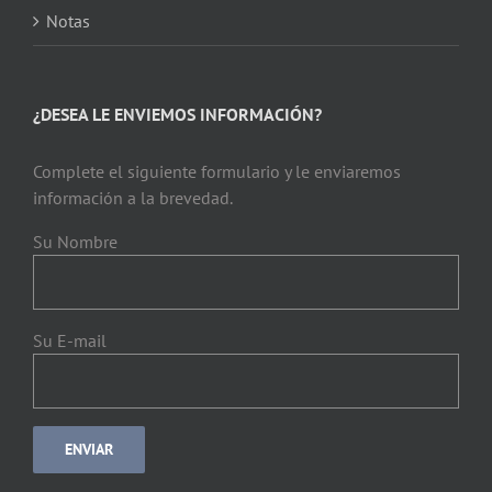
Notas
¿DESEA LE ENVIEMOS INFORMACIÓN?
Complete el siguiente formulario y le enviaremos
información a la brevedad.
Su Nombre
Su E-mail