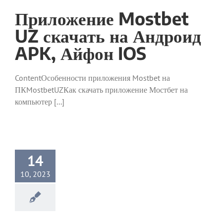
Приложение Mostbet
UZ скачать на Андроид
APK, Айфон IOS
ContentОсобенности приложения Mostbet на
ПКMostbetUZКак скачать приложение Мостбет на
компьютер [...]
14
10, 2023