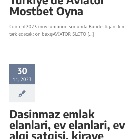
Türkiye’de Aviator
Mostbet Oyna
Content2023 mövsümünün sonunda Bundesliqanı kim
tərk edəcək: ön baxışAVİATOR SLOTO [...]
30
11, 2023
Dasinmaz emlak
elanlari, ev elanlari, ev
alqi satqisi, kiraye