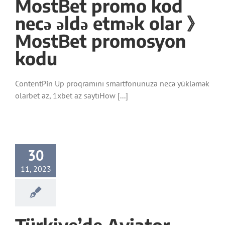
MostBet promo kod
necə əldə etmək olar 》
MostBet promosyon
kodu
ContentPin Up proqramını smartfonunuza necə yükləmək
olarbet az, 1xbet az saytıHow [...]
30
11, 2023