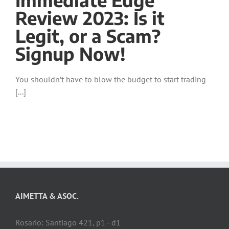
Immediate Edge
Review 2023: Is it
Legit, or a Scam?
Signup Now!
You shouldn’t have to blow the budget to start trading
[...]
AIMETTA & ASOC.
Rosario: Santiago 421, p1 - d1