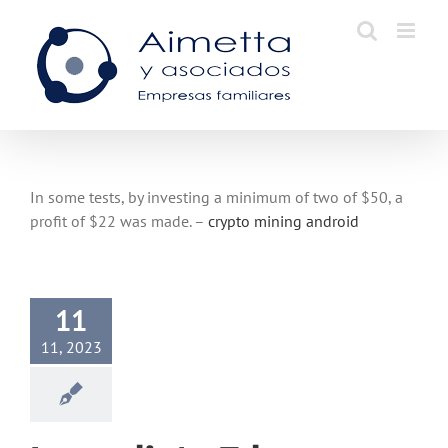
Skip
to
content
In some tests, by investing a minimum of two of $50, a
profit of $22 was made. –
crypto mining android
11
11, 2023