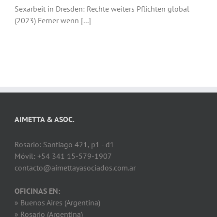
Sexarbeit in Dresden: Rechte weiters Pflichten global
(2023) Ferner wenn [...]
AIMETTA & ASOC.
Rosario: Santiago 421, p1 - d1
Móvil: +54 341 15-579-1907
contacto@aimettayasociados.com.ar
OFICINAS EN:
» Buenos Aires (Argentina)
» Rosario (Argentina)