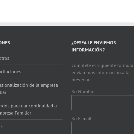
ONES
¿DESEA LE ENVIEMOS
INFORMACIÓN?
tros
Complete el siguiente formular
citaciones
enviaremos información a la
brevedad.
esionalización de la empresa
Su Nombre
liar
rdos para dar continuidad a
mpresa Familiar
Su E-mail
as