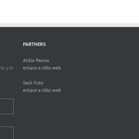
PARTNERS
Atilio Penna
io y le
enlace a sitio web
Saúl Fuks
enlace a sitio web