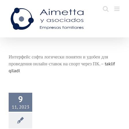
Skip
to
content
Интерфейс софта логически понятен и удобен для
проведения онлайн-ставок на спорт через ПК. –
taklif
qiladi
9
11, 2023