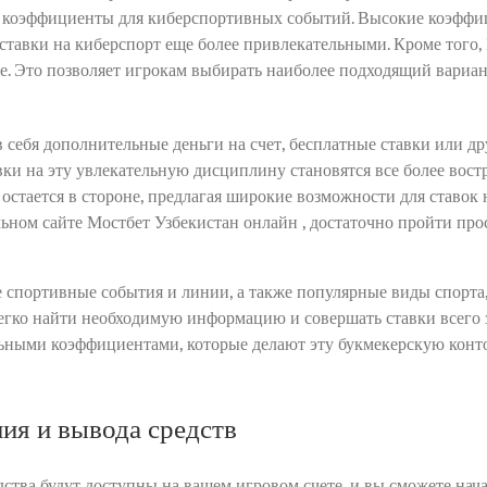
е коэффициенты для киберспортивных событий. Высокие коэффи
ставки на киберспорт еще более привлекательными. Кроме того, 
ие. Это позволяет игрокам выбирать наиболее подходящий вариант
себя дополнительные деньги на счет, бесплатные ставки или д
вки на эту увлекательную дисциплину становятся все более вос
 остается в стороне, предлагая широкие возможности для ставок 
льном сайте Мостбет Узбекистан онлайн , достаточно пройти про
 спортивные события и линии, а также популярные виды спорта,
егко найти необходимую информацию и совершать ставки всего з
ными коэффициентами, которые делают эту букмекерскую конт
ия и вывода средств
ства будут доступны на вашем игровом счете, и вы сможете начат