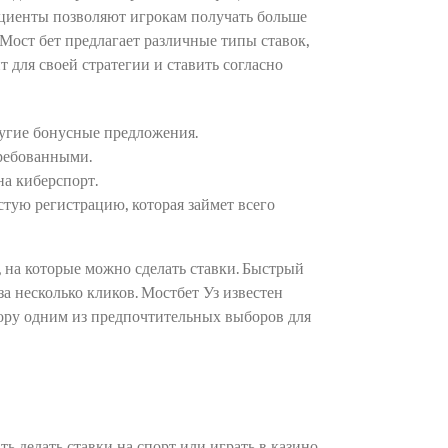
циенты позволяют игрокам получать больше
Мост бет предлагает различные типы ставок,
 для своей стратегии и ставить согласно
ругие бонусные предложения.
требованными.
на киберспорт.
стую регистрацию, которая займет всего
 на которые можно сделать ставки. Быстрый
а несколько кликов. Мостбет Уз известен
ору одним из предпочтительных выборов для
ь делать ставки на спорт или играть в казино.