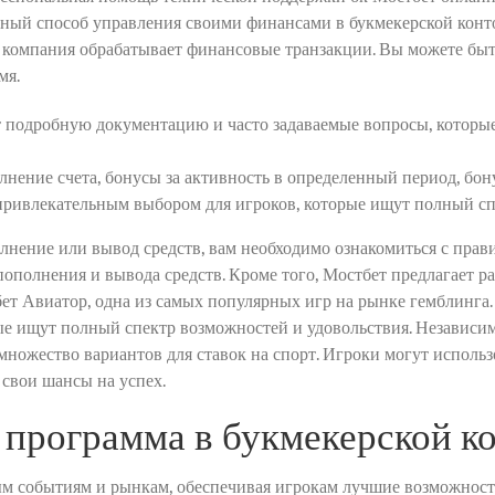
бный способ управления своими финансами в букмекерской контор
компания обрабатывает финансовые транзакции. Вы можете быть
мя.
т подробную документацию и часто задаваемые вопросы, которые
лнение счета, бонусы за активность в определенный период, бон
привлекательным выбором для игроков, которые ищут полный сп
олнение или вывод средств, вам необходимо ознакомиться с пра
пополнения и вывода средств. Кроме того, Мостбет предлагает 
тбет Авиатор, одна из самых популярных игр на рынке гемблинга
е ищут полный спектр возможностей и удовольствия. Независимо
ожество вариантов для ставок на спорт. Игроки могут использов
свои шансы на успех.
 программа в букмекерской к
м событиям и рынкам, обеспечивая игрокам лучшие возможност