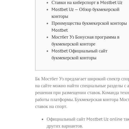
Ставки на киберспорт в Mostbet Uz
Mostbet Uz — Обзор букмекерской
конторы
Преимущества букмекерской конторы
Mostbet
Мостбет Уз Бонусная программа в
букмекерской конторе
Mostbet Официальный сайт
букмекерской конторы
Бк Мостбет Уз предлагает широкий спектр спор
на сайте можно найти специальные разделы с 
решения при размещении ставок. Команда тех
работы платформы. Букмекерская контора Мост
ставок на спорт.
Официальный сайт Mostbet Uz online так
других вариантов.