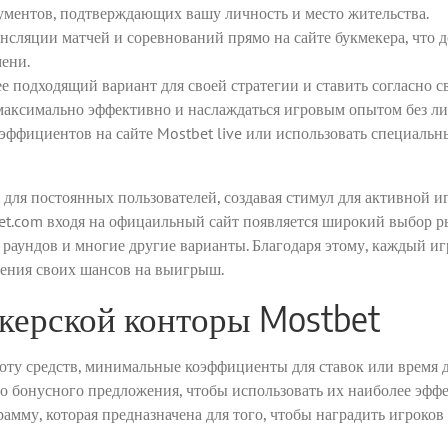
ументов, подтверждающих вашу личность и место жительства.
сляции матчей и соревнований прямо на сайте букмекера, что до
ени.
е подходящий вариант для своей стратегии и ставить согласно 
максимально эффективно и наслаждаться игровым опытом без л
оэффициентов на сайте Mostbet live или использовать специаль
 для постоянных пользователей, создавая стимул для активной 
et.com входя на офицаильный сайт появляется широкий выбор ры
т, раундов и многие другие варианты. Благодаря этому, каждый 
чения своих шансов на выигрыш.
керской конторы Mostbet
роту средств, минимальные коэффициенты для ставок или время 
о бонусного предложения, чтобы использовать их наиболее эффе
му, которая предназначена для того, чтобы наградить игроков