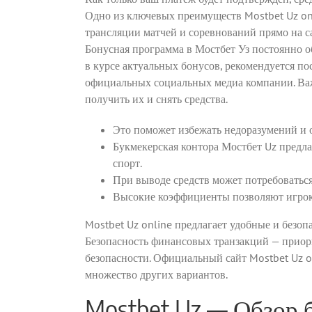
Одно из ключевых преимуществ Mostbet Uz on
трансляции матчей и соревнований прямо на са
Бонусная программа в Мостбет Уз постоянно о
в курсе актуальных бонусов, рекомендуется по
официальных социальных медиа компании. Важ
получить их и снять средства.
Это поможет избежать недоразумений и о
Букмекерская контора Мостбет Uz предла
спорт.
При выводе средств может потребоваться
Высокие коэффициенты позволяют игрока
Mostbet Uz online предлагает удобные и безо
Безопасность финансовых транзакций — приори
безопасности. Официальный сайт Mostbet Uz on
множество других вариантов.
Mostbet Uz — Обзор 