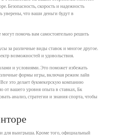
е. Безопасность, скорость и надежность
 уверены, что ваши деньги будут в
 могут помочь вам самостоятельно решить
усы за различные виды ставок и многое другое.
ектр возможностей и удовольствия.
вилами и условиями. Это поможет избежать
различные формы игры, включая режим лайв
. Все это делает букмекерскую компанию
 от вашего уровня опыта в ставках, Бк
ать анализ, стратегии и знания спорта, чтобы
онторе
и для выигрыша. Кроме того, официальный