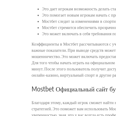
Это дает игрокам возможность делать ст
Это помогает новым игрокам начать с п
Мостбет следит за изменениями в спорт
Мостбет стремится обеспечить прозрачно
Это может включать в себя требования п
Коэффициенты в Мостбет рассчитываются с уче
важные показатели. При выводе средств может
мошенничество. Это может включать предост
Для того чтобы начать играть на официальном 
минут. После этого пользователь получит дост
онлайн-казино, виртуальный спорт и другие ра
Mostbet Официальный сайт б
Благодаря этому, каждый игрок сможет найти 
стратегией. Это поможет вам использовать Мо
уверенностью, зная, что у вас всегда есть пр