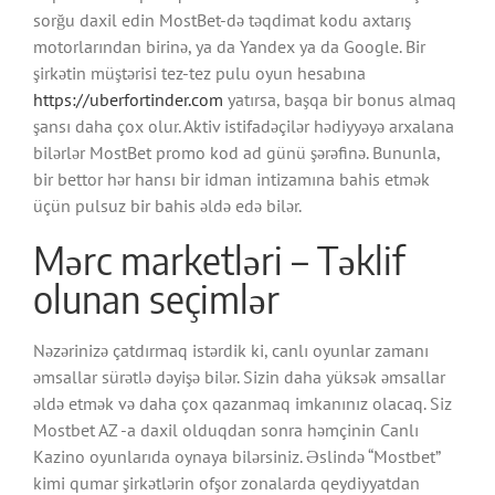
sorğu daxil edin MostBet-də təqdimat kodu axtarış
motorlarından birinə, ya da Yandex ya da Google. Bir
şirkətin müştərisi tez-tez pulu oyun hesabına
https://uberfortinder.com
yatırsa, başqa bir bonus almaq
şansı daha çox olur. Aktiv istifadəçilər hədiyyəyə arxalana
bilərlər MostBet promo kod ad günü şərəfinə. Bununla,
bir bettor hər hansı bir idman intizamına bahis etmək
üçün pulsuz bir bahis əldə edə bilər.
Mərc marketləri – Təklif
olunan seçimlər
Nəzərinizə çatdırmaq istərdik ki, canlı oyunlar zamanı
əmsallar sürətlə dəyişə bilər. Sizin daha yüksək əmsallar
əldə etmək və daha çox qazanmaq imkanınız olacaq. Siz
Mostbet AZ -a daxil olduqdan sonra həmçinin Canlı
Kazino oyunlarıda oynaya bilərsiniz. Əslində “Mostbet”
kimi qumar şirkətlərin ofşor zonalarda qeydiyyatdan