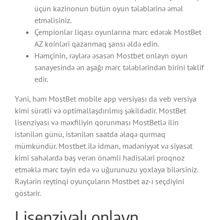
üçün kazinonun bütün oyun tələblərinə əməl
etməlisiniz.
Çempionlar liqası oyunlarına mərc edərək MostBet
AZ koinləri qazanmaq şansı əldə edin.
Həmçinin, rəylərə əsasən Mostbet onlayn oyun
sənayesində ən aşağı mərc tələblərindən birini təklif
edir.
Yəni, həm MostBet mobile app versiyası da veb versiya
kimi sürətli və optimallaşdırılmış şəkildədir. MostBet
lisenziyası və məxfiliyin qorunması MostBetlə ilin
istənilən günü, istənilən saatda əlaqə qurmaq
mümkündür. Mostbet ilə idman, mədəniyyət və siyasət
kimi sahələrdə baş verən önəmli hadisələri proqnoz
etməklə mərc təyin edə və uğurunuzu yoxlaya bilərsiniz.
Rəylərin reytinqi oyunçuların Mostbet az-ı seçdiyini
göstərir.
Lisenziyalı onlayn