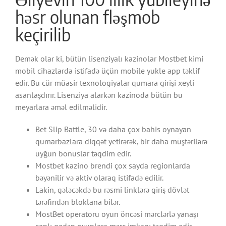
həsr olunan fləşmob
keçirilib
Demək olar ki, bütün lisenziyalı kazinolar Mostbet kimi
mobil cihazlarda istifadə üçün mobile yukle app təklif
edir. Bu cür müasir texnologiyalar qumara girişi xeyli
asanlaşdırır. Lisenziya alarkən kazinoda bütün bu
meyarlara əməl edilməlidir.
Bet Slip Battle, 30 və daha çox bahis oynayan
qumarbazlara diqqət yetirərək, bir daha müştərilərə
uyğun bonuslar təqdim edir.
Mostbet kazino brendi çox sayda regionlarda
bəyənilir və aktiv olaraq istifadə edilir.
Lakin, gələcəkdə bu rəsmi linklərə giriş dövlət
tərəfindən bloklana bilər.
MostBet operatoru oyun öncəsi mərclərlə yanaşı
canlı gedən oyunlara mərc imkanı təqdim edir.