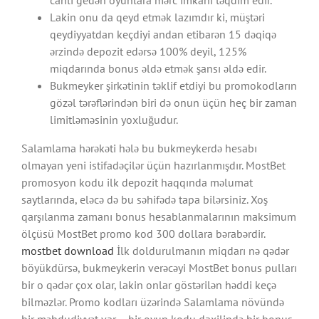
Lakin onu da qeyd etmək lazımdır ki, müştəri
qeydiyyatdan keçdiyi andan etibarən 15 dəqiqə
ərzində depozit edərsə 100% deyil, 125%
miqdarında bonus əldə etmək şansı əldə edir.
Bukmeyker şirkətinin təklif etdiyi bu promokodların
gözəl tərəflərindən biri də onun üçün heç bir zaman
limitləməsinin yoxluğudur.
Salamlama hərəkəti hələ bu bukmeykerdə hesabı
olmayan yeni istifadəçilər üçün hazırlanmışdır. MostBet
promosyon kodu ilk depozit haqqında məlumat
saytlarında, eləcə də bu səhifədə tapa bilərsiniz. Xoş
qarşılanma zamanı bonus hesablanmalarının maksimum
ölçüsü MostBet promo kod 300 dollara bərabərdir.
mostbet download
İlk doldurulmanın miqdarı nə qədər
böyükdürsə, bukmeykerin verəcəyi MostBet bonus pulları
bir o qədər çox olar, lakin onlar göstərilən həddi keçə
bilməzlər. Promo kodları üzərində Salamlama növündə
bir məhdudiyyət var – bir oyun kodu daxilində bir bonus