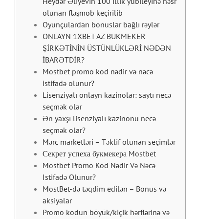
Heydər Əliyevin 100 illik yubileyinə həsr
olunan fləşmob keçirilib
Oyunçulardan bonuslar bağlı rəylər
ONLAYN 1XBET AZ BUKMEKER
ŞİRKƏTİNİN ÜSTÜNLÜKLƏRİ NƏDƏN
İBARƏTDİR?
Mostbet promo kod nədir və nəcə
istifadə olunur?
Lisenziyalı onlayn kazinolar: saytı necə
seçmək olar
Ən yaxşı lisenziyalı kazinonu necə
seçmək olar?
Mərc marketləri – Təklif olunan seçimlər
Секрет успеха букмекера Mostbet
Mostbet Promo Kod Nədir Və Nəcə
Istifadə Olunur?
MostBet-də təqdim edilən – Bonus və
aksiyalar
Promo kodun böyük/kiçik hərflərinə və