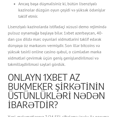
Ancaq başa düşməlisiniz ki, bütün lisenziyalı
kazinolar düzgün oyun çeşidi və yüksək ödənişlər
təklif etmir.
Lisenziyalı kazinolarda istifadəçi xüsusi demo rejimində
pulsuz oynamağa başlaya bilər. 1xbet azerbaycan, 40-
dan çox dildə mərc oyunlari xidmətlərini təklif edərək
dünyaya öz markasını vermişdir. Son illər bitcoins və
yüksək təsirli online casino qəbul, o cümlədən marka
xidmətləri çevirmək üçün geniş genişləndirilməsi və
təkmilləşdirilməsi səyləri gördük.
ONLAYN 1XBET AZ
BUKMEKER ŞİRKƏTİNİN
ÜSTÜNLÜKLƏRİ NƏDƏN
İBARƏTDİR?
Yəni, məlumatlarınız 7/24 SSL şifrələmə üsulu ilə qoruma