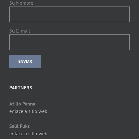
Su Nombre
Su E-mail
PARTNERS
Atilio Penna
enlace a sitio web
Saúl Fuks
enlace a sitio web