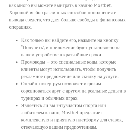
как много вы можете выиграть в казино Mostbet.
Хороший выбор различных способов пополнения и
вывода средств, что дает больше свободы в финансовых
операциях.
Как только вы найдете его, нажмите на кнопку
“Получить”, и приложение будет установлено на
вашем устройстве в кратчайшие сроки.
Промокоды — это специальные коды, которые
клиенты могут использовать, чтобы получить
рекламное предложение или скидку на услуги.
Онлайн-покер-рум позволяет игрокам
соревноваться друг с другом на реальные деньги в
турнирах и обычных играх.
Являетесь ли вы энтузиастом спорта или
любителем казино, Mostbet предлагает
комплексную и приятную платформу для ставок,
отвечающую вашим предпочтениям.