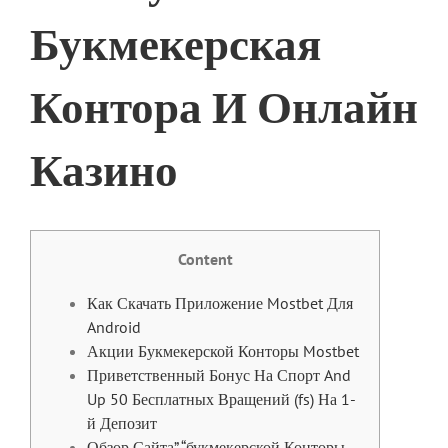
Букмекерская
Контора И Онлайн
Казино
Content
Как Скачать Приложение Mostbet Для
Android
Акции Букмекерской Конторы Mostbet
Приветственный Бонус На Спорт And
Up 50 Бесплатных Вращений (fs) На 1-
й Депозит
Обзор Сайта” “букмекерской Конторы