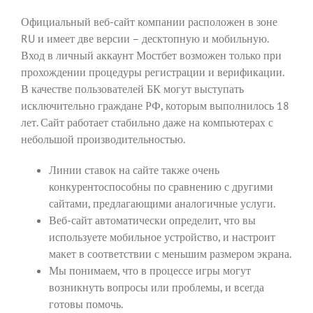
Официальный веб-сайт компании расположен в зоне
RU и имеет две версии – десктопную и мобильную.
Вход в личный аккаунт Мостбет возможен только при
прохождении процедуры регистрации и верификации.
В качестве пользователей БК могут выступать
исключительно граждане РФ, которым выполнилось 18
лет. Сайт работает стабильно даже на компьютерах с
небольшой производительностью.
Линии ставок на сайте также очень
конкурентоспособны по сравнению с другими
сайтами, предлагающими аналогичные услуги.
Веб-сайт автоматически определит, что вы
используете мобильное устройство, и настроит
макет в соответствии с меньшим размером экрана.
Мы понимаем, что в процессе игры могут
возникнуть вопросы или проблемы, и всегда
готовы помочь.