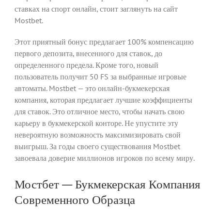
ставках на спорт онлайн, стоит заглянуть на сайт
Mostbet.
Этот приятный бонус предлагает 100% компенсацию
первого депозита, внесенного для ставок, до
определенного предела. Кроме того, новый
пользователь получит 50 FS за выбранные игровые
автоматы. Mostbet — это онлайн-букмекерская
компания, которая предлагает лучшие коэффициенты
для ставок. Это отличное место, чтобы начать свою
карьеру в букмекерской конторе. Не упустите эту
невероятную возможность максимизировать свой
выигрыш. За годы своего существования Mostbet
завоевала доверие миллионов игроков по всему миру.
Мостбет — Букмекерская Компания
Современного Образца