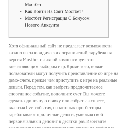
Мостбет
Как Войти На Сайт Мостбет?
Мостбет Регистрация С Бонусом
Нового Аккаунта
Хотя официальный сайт не предлагает возможности
казино из-за юридических ограничений, зарубежная
версия Mostbet с лихвой компенсирует это
впечатляющим выбором игр. Кроме того, новые
пользователи могут получить представление об игре на
демо-счете, прежде чем приступить к игре на реальные
деньги. Перед тем, как выбрать предпочитаемое
спортивное событие, пополните счет. Вы можете
сделать одиночную ставку или собрать экспресс,
включая live-события, на которых про-бетторы
зарабатывают приличные деньги, умножая свой
первоначальный депозит в десятки раз. Избегайте