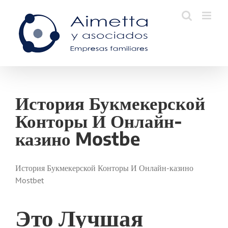
Skip
to
content
История Букмекерской
Конторы И Онлайн-
казино Mostbe
История Букмекерской Конторы И Онлайн-казино
Mostbet
Это Лучшая