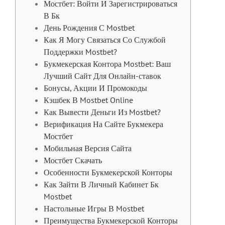
Мостбет: Войти И Зарегистрироваться
В Бк
День Рождения С Mostbet
Как Я Могу Связаться Со Службой
Поддержки Mostbet?
Букмекерская Контора Mostbet: Ваш
Лучший Сайт Для Онлайн-ставок
Бонусы, Акции И Промокоды
Кэшбек В Mostbet Online
Как Вывести Деньги Из Mostbet?
Верификация На Сайте Букмекера
Мостбет
Мобильная Версия Сайта
Мостбет Скачать
Особенности Букмекерской Конторы
Как Зайти В Личный Кабинет Бк
Mostbet
Настольные Игры В Mostbet
Преимущества Букмекерской Конторы