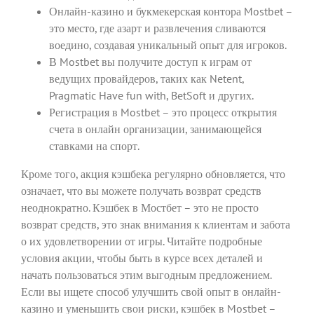
Онлайн-казино и букмекерская контора Mostbet –
это место, где азарт и развлечения сливаются
воедино, создавая уникальный опыт для игроков.
В Mostbet вы получите доступ к играм от
ведущих провайдеров, таких как Netent,
Pragmatic Have fun with, BetSoft и других.
Регистрация в Mostbet – это процесс открытия
счета в онлайн организации, занимающейся
ставками на спорт.
Кроме того, акция кэшбека регулярно обновляется, что
означает, что вы можете получать возврат средств
неоднократно. Кэшбек в Мостбет – это не просто
возврат средств, это знак внимания к клиентам и забота
о их удовлетворении от игры. Читайте подробные
условия акции, чтобы быть в курсе всех деталей и
начать пользоваться этим выгодным предложением.
Если вы ищете способ улучшить свой опыт в онлайн-
казино и уменьшить свои риски, кэшбек в Mostbet –