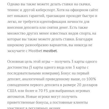
Однако вы также можете делать ставки на скачки,
теннис и другой киберспорт. Хотя на офшорном сайте
нет никаких гарантий, транзакции проходят быстро и
легко, не требуется идентификация личности для
внесения депозита или снятия денег. Есть также
множество других менее известных видов спорта, на
которые вы также можете делать ставки. Благодаря
широкому разнообразию вариантов, вы никогда не
заскучаете с Mostbet
mostbet
.
Основная цель этой игры — получить 3 карты одного
достоинства (3 карты одного вида или 3 карты с
последовательными номерами). Бонус на первый
депозит, аналогичный приведенному выше, со 100%
совпадением первого депозита в размере 20 долларов
США или более и 70 FS для выбранных игровых
автоматов. Новые игроки могут получить
приветственные бонусы, а постоянные клиенты
участвуют в регулярных акциях.