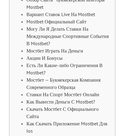
Mostbet
Вариант Ставок Live На Mostbet
Mostbet Официальный Сайт
Могу Ли Я Делать Ставки На
Международные Спортивные События
В Mostbet?
Мостбет Играть На Деньги
Акции И Бонусы
Есть Ли Какие-либо Ограничения В
Mostbet?
Мостбет — Букмекерская Компания
Современного Образца
Ставки На Спорт Мостбет Онлайн
Как Вывести Деньги С Mostbet?
Скачать Мостбет С Официального
Сайта
Как Скачать Приложение Mostbet Для
Ios