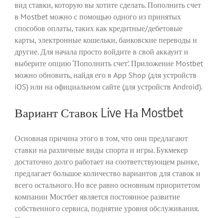
вид ставки, которую вы хотите сделать. Пополнить счет
в Mostbet можно с помощью одного из принятых
способов оплаты, таких как кредитные/дебетовые
карты, электронные кошельки, банковские переводы и
другие. Для начала просто войдите в свой аккаунт и
выберите опцию ‘Пополнить счет’. Приложение Mostbet
можно обновить, найдя его в App Shop (для устройств
iOS) или на официальном сайте (для устройств Android).
Вариант Ставок Live На Mostbet
Основная причина этого в том, что они предлагают
ставки на различные виды спорта и игры. Букмекер
достаточно долго работает на соответствующем рынке,
предлагает большое количество вариантов для ставок и
всего остального. Но все равно основным приоритетом
компании Мостбет является постоянное развитие
собственного сервиса, поднятие уровня обслуживания.