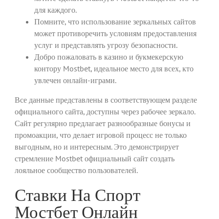
для каждого.
Помните, что использование зеркальных сайтов
может противоречить условиям предоставления
услуг и представлять угрозу безопасности.
Добро пожаловать в казино и букмекерскую
контору Mostbet, идеальное место для всех, кто
увлечен онлайн-играми.
Все данные представлены в соответствующем разделе
официального сайта, доступны через рабочее зеркало.
Сайт регулярно предлагает разнообразные бонусы и
промоакции, что делает игровой процесс не только
выгодным, но и интересным. Это демонстрирует
стремление Mostbet официальный сайт создать
лояльное сообщество пользователей.
Ставки На Спорт
Мостбет Онлайн