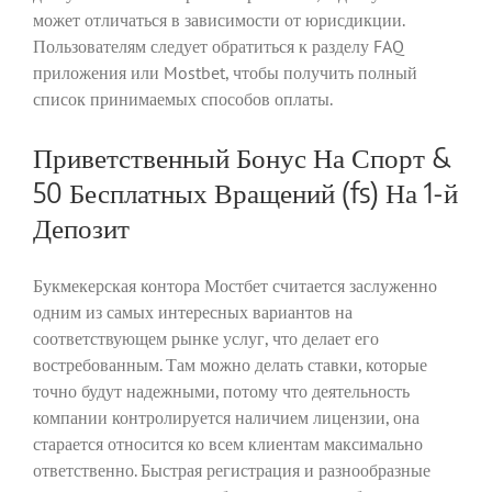
может отличаться в зависимости от юрисдикции.
Пользователям следует обратиться к разделу FAQ
приложения или Mostbet, чтобы получить полный
список принимаемых способов оплаты.
Приветственный Бонус На Спорт &
50 Бесплатных Вращений (fs) На 1-й
Депозит
Букмекерская контора Мостбет считается заслуженно
одним из самых интересных вариантов на
соответствующем рынке услуг, что делает его
востребованным. Там можно делать ставки, которые
точно будут надежными, потому что деятельность
компании контролируется наличием лицензии, она
старается относится ко всем клиентам максимально
ответственно. Быстрая регистрация и разнообразные