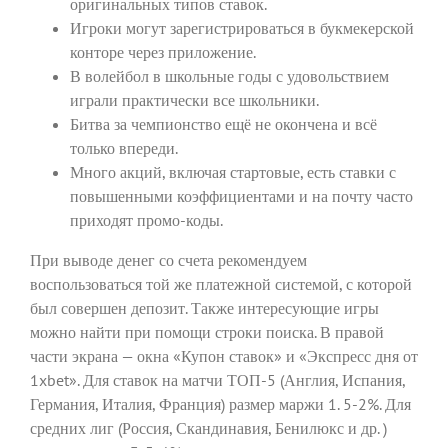
оригинальных типов ставок.
Игроки могут зарегистрироваться в букмекерской
конторе через приложение.
В волейбол в школьные годы с удовольствием
играли практически все школьники.
Битва за чемпионство ещё не окончена и всё
только впереди.
Много акций, включая стартовые, есть ставки с
повышенными коэффициентами и на почту часто
приходят промо-коды.
При выводе денег со счета рекомендуем
воспользоваться той же платежной системой, с которой
был совершен депозит. Также интересующие игры
можно найти при помощи строки поиска. В правой
части экрана — окна «Купон ставок» и «Экспресс дня от
1xbet». Для ставок на матчи ТОП-5 (Англия, Испания,
Германия, Италия, Франция) размер маржи 1. 5-2%. Для
средних лиг (Россия, Скандинавия, Бенилюкс и др. )