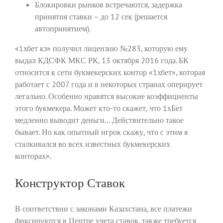
Блокировки рынков встречаются, задержка
принятия ставки – до 12 сек (решается
автопринятием).
«1хбет кз» получил лицензию №283, которую ему
выдал КДСФК МКС РК, 13 октября 2016 года. БК
относится к сети букмекерских контор «1хбет», которая
работает с 2007 года и в некоторых странах оперирует
легально. Особенно нравятся высокие коэффициенты
этого букмекера. Может кто-то скажет, что 1хБет
медленно выводит деньги… Действительно такое
бывает. Но как опытный игрок скажу, что с этим я
сталкивался во всех известных букмекерских
конторах».
Конструктор Ставок
В соответствии с законами Казахстана, все платежи
фиксируются в Центре учета ставок, также требуется