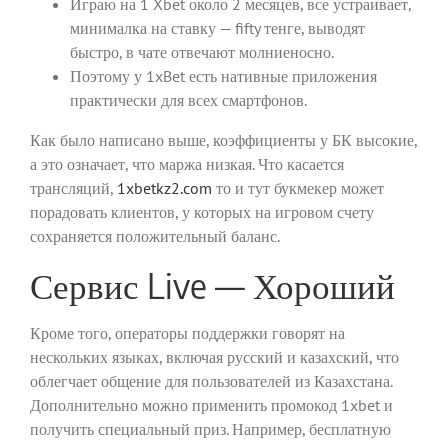
Играю на 1 Xbet около 2 месяцев, все устраивает,
минималка на ставку — fifty тенге, выводят
быстро, в чате отвечают молниеносно.
Поэтому у 1xBet есть нативные приложения
практически для всех смартфонов.
Как было написано выше, коэффициенты у БК высокие,
а это означает, что маржа низкая. Что касается
трансляций,
1xbetkz2.com
то и тут букмекер может
порадовать клиентов, у которых на игровом счету
сохраняется положительный баланс.
Сервис Live — Хороший
Кроме того, операторы поддержки говорят на
нескольких языках, включая русский и казахский, что
облегчает общение для пользователей из Казахстана.
Дополнительно можно применить промокод 1xbet и
получить специальный приз. Например, бесплатную