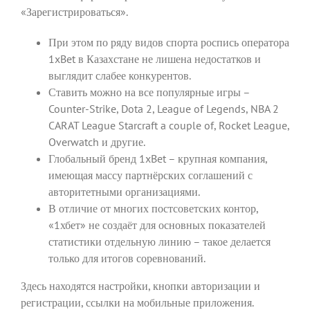
«Зарегистрироваться».
При этом по ряду видов спорта роспись оператора
1xBet в Казахстане не лишена недостатков и
выглядит слабее конкурентов.
Ставить можно на все популярные игры –
Counter-Strike, Dota 2, League of Legends, NBA 2
CARAT League Starcraft a couple of, Rocket League,
Overwatch и другие.
Глобальный бренд 1xBet – крупная компания,
имеющая массу партнёрских соглашений с
авторитетными организациями.
В отличие от многих постсоветских контор,
«1хбет» не создаёт для основных показателей
статистики отдельную линию – такое делается
только для итогов соревнований.
Здесь находятся настройки, кнопки авторизации и
регистрации, ссылки на мобильные приложения.