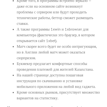
Кроме того, в программы встроено зеркало —
даже если на основном сайте возникнут
проблемы с сервером или будут проходить
технические работы, беттор сможет размещать
ставки.
А также программы 1xwin и 1xbrowser для
компьютера (фактически это браузер, в котором
открывается сайт 1xbet).
Матч скорее всего будет не особо интригующим,
но в Англии любой матч может оказаться
сюрпризом.
Букмекер предлагает комфортные способы
проведения платежей для жителей Казахстана.
На нашей странице доступна пошаговая
инструкция по скачиванию и установке
мобильного приложения на любой вид гаджета.
Кроме основных рынков, присутствует множество
вариантов на статистику.