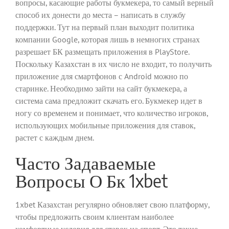
вопросы, касающие работы букмекера, то самый верный
способ их донести до места – написать в службу
поддержки. Тут на первый план выходит политика
компании Google, которая лишь в немногих странах
разрешает БК размещать приложения в PlayStore.
Поскольку Казахстан в их число не входит, то получить
приложение для смартфонов с Android можно по
старинке. Необходимо зайти на сайт букмекера, а
система сама предложит скачать его. Букмекер идет в
ногу со временем и понимает, что количество игроков,
использующих мобильные приложения для ставок,
растет с каждым днем.
Часто Задаваемые
Вопросы О Бк 1xbet
1xbet Казахстан регулярно обновляет свою платформу,
чтобы предложить своим клиентам наиболее