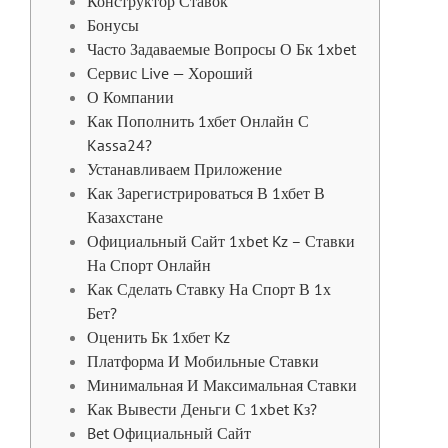
Конструктор Ставок
Бонусы
Часто Задаваемые Вопросы О Бк 1xbet
Сервис Live — Хороший
О Компании
Как Пополнить 1хбет Онлайн С
Kassa24?
Устанавливаем Приложение
Как Зарегистрироваться В 1хбет В
Казахстане
Официальный Сайт 1хbet Kz – Ставки
На Спорт Онлайн
Как Сделать Ставку На Спорт В 1х
Бет?
Оценить Бк 1хбет Kz
Платформа И Мобильные Ставки
Минимальная И Максимальная Ставки
Как Вывести Деньги С 1xbet Кз?
Bet Официальный Сайт